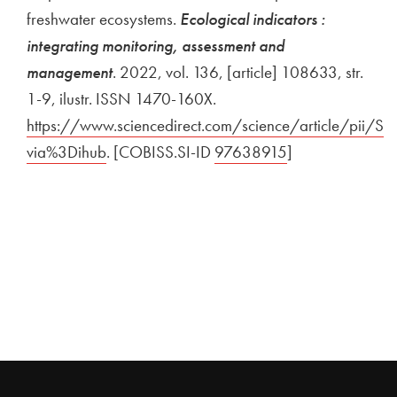
freshwater ecosystems.
Ecological indicators :
integrating monitoring, assessment and
management
. 2022, vol. 136, [article] 108633, str.
1-9, ilustr. ISSN 1470-160X.
Zunanja povezava na
https://www.sciencedirect.com/science/article/pii
via%3Dihub
Odpira se v novem oknu
. [COBISS.SI-ID
Zunanja povezava na
97638915
Odpira se v nov
]