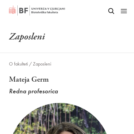
Odpri iskalnik
SKOČI NA VSEBINO
Odpri
Zaposleni
O fakulteti /
Zaposleni
Mateja Germ
Redna profesorica