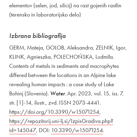
elementov (selen, jod, silicij) na rast gojenih rastlin
(terensko in laboratorijsko delo)
Izbrana bibliografija
GERM, Mateja, GOLOB, Aleksandra, ZELNIK, Igor,
KLINK, Agnieszka, POLECHOŃSKA, Ludmiła.
Contents of metals in sediments and macrophytes
differed between the locations in an Alpine lake
revealing human impacts : a case study of Lake
Bohinj (Slovenia).
Water
. Apr. 2023, vol. 15, iss. 7,
str. [1]-14, ilustr., zvd. ISSN 2073-4441.
Zunanja povez
https://doi.org/10.3390/w15071254
Odpira se v nov
,
Zunanja povez
https://repozitorij.uni-lj.si/IzpisGradiva.php?
id=145047
Odpira se v novem oknu
, DOI:
Zunanja povezava na
10.3390/w15071254
Odpira se v n
.