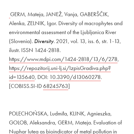
GERM, Mateja, JANEŽ, Vanja, GABERŠČIK,
Alenka, ZELNIK, Igor. Diversity of macrophytes and
environmental assessment of the Ljubljanica River
(Slovenia).
Diversity
. 2021, vol. 13, iss. 6, str. 1-13,
ilustr. ISSN 1424-2818.
Zunanja povezava na
https://www.mdpi.com/1424-2818/13/6/278
Odpira
,
Zunan
https://repozitorij.uni-lj.si/IzpisGradiva.php?
id=135640
Odpira se v novem oknu
, DOI:
Zunanja povezava na
10.3390/d13060278
Odpira se v n
.
[COBISS.SI-ID
Zunanja povezava na
68245763
Odpira se v novem oknu
]
POLECHOŃSKA, Ludmiła, KLINK, Agnieszka,
GOLOB, Aleksandra, GERM, Mateja. Evaluation of
Nuphar lutea as bioindicator of metal pollution in