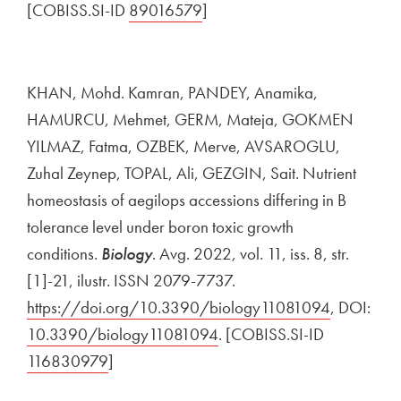
[COBISS.SI-ID
Zunanja povezava na
89016579
Odpira se v novem oknu
]
KHAN, Mohd. Kamran, PANDEY, Anamika,
HAMURCU, Mehmet, GERM, Mateja, GOKMEN
YILMAZ, Fatma, OZBEK, Merve, AVSAROGLU,
Zuhal Zeynep, TOPAL, Ali, GEZGIN, Sait. Nutrient
homeostasis of aegilops accessions differing in B
tolerance level under boron toxic growth
conditions.
Biology
. Avg. 2022, vol. 11, iss. 8, str.
[1]-21, ilustr. ISSN 2079-7737.
Zunanja povezava na
https://doi.org/10.3390/biology11081094
Odpira se
, DOI:
Zun
10.3390/biology11081094
Odpira se v novem oknu
. [COBISS.SI-ID
Zunanja p
116830979
Odpira se v novem oknu
]