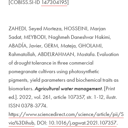
[COBISS.SI-ID
Zunanja povezava na
147304195
Odpira se v novem oknu
]
ZAHEDI, Seyed Morteza, HOSSEINI, Marjan
Sadat, MEYBODI, Naghmeh Daneshvar Hakimi,
ABADÍA, Javier, GERM, Mateja, GHOLAMI,
Rahmatollah, ABDELRAHMAN, Mostafa. Evaluation
of drought tolerance in three commercial
pomegranate cultivars using photosynthetic
pigments, yield parameters and biochemical traits as
biomarkers.
Agricultural water management
. [Print
ed.]. 2022, vol. 261, article 107357, str. 1-12, ilustr.
ISSN 0378-3774.
Zunanja povezava na
https://www.sciencedirect.com/science/article/pii
via%3Dihub
Odpira se v novem oknu
, DOI:
Zunanja povezava na
10.1016/j.agwat.2021.107357
Odpi
.