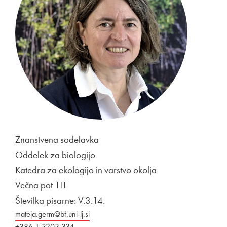
Znanstvena sodelavka
Oddelek za biologijo
Katedra za ekologijo in varstvo okolja
Večna pot 111
Številka pisarne: V.3.14.
mateja.germ@bf.uni-lj.si
+386 1 3203 334