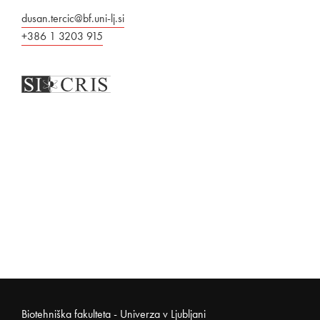
dusan.tercic@bf.uni-lj.si
+386 1 3203 915
Noga strani
Biotehniška fakulteta - Univerza v Ljubljani