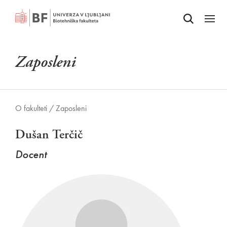
Odpri iskalnik
SKOČI NA VSEBINO
Odpri
Zaposleni
O fakulteti /
Zaposleni
Dušan Terčič
Docent