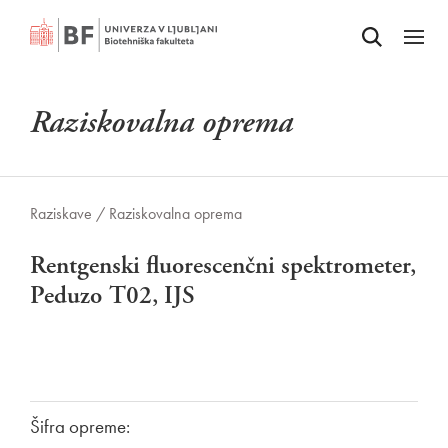
Odpri iskalnik
SKOČI NA VSEBINO
Odpri
Raziskovalna oprema
Raziskave /
Raziskovalna oprema
Rentgenski fluorescenčni spektrometer,
Peduzo T02, IJS
Šifra opreme: