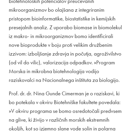
biotehnoloških potencialov preučevanih
mikroorganizmov bo olajšana z integriranim
pristopom bioinformatike, biostatistike in kemijskih
presejalnih analiz. Z uporabo biomase in biomolekul
iz makro- in mikroorganizmov bomo identificirali
nove bioprodukte v boju proti velikim družbenim
izzivom: izboljšanje zdravja in počutja, agroživilstvo
(od vil do vilic), valorizacija odpadkov. »Program
Morska in mikrobna biotehnologija vodijo
raziskovalci na Nacionalnega inštituta za biologijo.
Prof. dr. dr. Nina Gunde Cimerman je o raziskavi, ki
bo potekala v okviru Biotehniške fakultete povedala:
»V okviru programa se bomo osredotočali predvsem
na glive, ki živijo v različnih morskih ekstremnih
okoljih, kot so izjemno slane vode solin in polarna