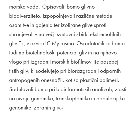
morska voda. Opisovali bomo glivno
biodiverziteto, izpopolnjevali različne metode
osamitve in gojenja ter izolirane glive sproti
shranjevali v največji svetovni zbirki ekstremofilnih
gliv Ex, v okviru IC Mycosmo. Osredotočili se bomo
tudi na biotehnološki potencial gliv in na njihovo
vlogo pri izgradnji morskih biofilmov, še posebej
tistih gliv, ki sodelujejo pri biorazgradnji odpornih
antropogenih onesnažil, kot so plastični polimeri.
Sodelovali bomo pri bioinformatskih analizah, zlasti
na nivoju genomike, transkriptomike in populacijske
genomike izbranih gliv.«