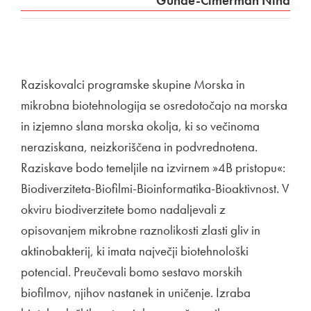
Gunde-Cimerman Nina
Raziskovalci programske skupine Morska in
mikrobna biotehnologija se osredotočajo na morska
in izjemno slana morska okolja, ki so večinoma
neraziskana, neizkoriščena in podvrednotena.
Raziskave bodo temeljile na izvirnem »4B pristopu«:
Biodiverziteta-Biofilmi-Bioinformatika-Bioaktivnost. V
okviru biodiverzitete bomo nadaljevali z
opisovanjem mikrobne raznolikosti zlasti gliv in
aktinobakterij, ki imata največji biotehnološki
potencial. Preučevali bomo sestavo morskih
biofilmov, njihov nastanek in uničenje. Izraba