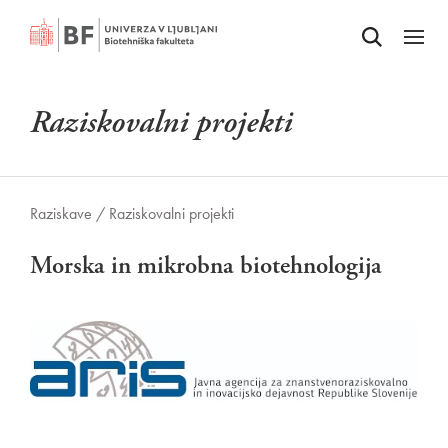
Odpri iskalnik
SKOČI NA VSEBINO
Odpri
Raziskovalni projekti
Raziskave /
Raziskovalni projekti
Morska in mikrobna biotehnologija