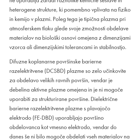
ne uporablja zaradi raznolike kemične sestave in
heterogene strukture, ki pomembno vplivata na fiziko
in kemijo v plazmi. Poleg tega je tipična plazma pri
atmosferskem tlaku glede svoje zmožnosti obdelave
materialov na biološki osnovi omejena z dimenzijami
vzorca ali dimenzijskimi tolerancami in stabilnostjo.
Difuzne koplanarne površinske barierne
razelektritvene (DCSBD) plazme so zelo učinkovite
za obdelavo velikih ravnih površin, vendar je
debelina aktivne plazme omejena in je ni mogoče
uporabiti za strukturirane površine. Dielektrične
barierne razelektritvene plazme s plavajočo
elektrodo (FE-DBD) uporabljajo površino
obdelovanca kot vmesno elektrodo, vendar do
danes še ni bilo mogoče obdelati vseh materialov na