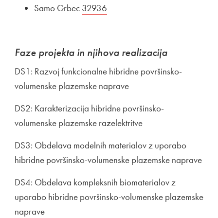
Samo Grbec
Zunanja povezava na
32936
Odpira se v novem oknu
Faze projekta in njihova realizacija
DS1: Razvoj funkcionalne hibridne površinsko-
volumenske plazemske naprave
DS2: Karakterizacija hibridne površinsko-
volumenske plazemske razelektritve
DS3: Obdelava modelnih materialov z uporabo
hibridne površinsko-volumenske plazemske naprave
DS4: Obdelava kompleksnih biomaterialov z
uporabo hibridne površinsko-volumenske plazemske
naprave