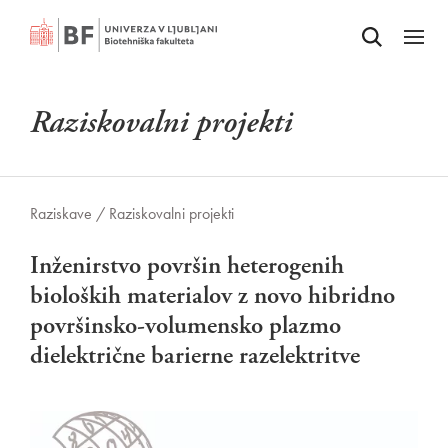
Odpri iskalnik
SKOČI NA VSEBINO
Odpri
Raziskovalni projekti
Raziskave /
Raziskovalni projekti
Inženirstvo površin heterogenih
bioloških materialov z novo hibridno
površinsko-volumensko plazmo
dielektrične barierne razelektritve