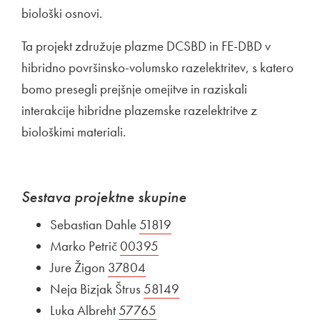
biološki osnovi.
Ta projekt združuje plazme DCSBD in FE-DBD v
hibridno površinsko-volumsko razelektritev, s katero
bomo presegli prejšnje omejitve in raziskali
interakcije hibridne plazemske razelektritve z
biološkimi materiali.
Sestava projektne skupine
Sebastian Dahle
Zunanja povezava na
51819
Odpira se v novem oknu
Marko Petrič
Zunanja povezava na
00395
Odpira se v novem oknu
Jure Žigon
Zunanja povezava na
37804
Odpira se v novem oknu
Neja Bizjak Štrus
Zunanja povezava na
58149
Odpira se v novem oknu
Luka Albreht
Zunanja povezava na
57765
Odpira se v novem oknu