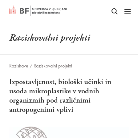
Odpri iskalnik
SKOČI NA VSEBINO
Odpri
Raziskovalni projekti
Raziskave /
Raziskovalni projekti
Izpostavljenost, biološki učinki in
usoda mikroplastike v vodnih
organizmih pod različnimi
antropogenimi vplivi