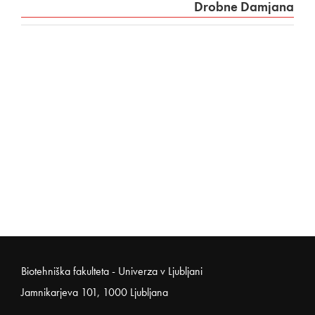
Drobne Damjana
Noga strani
Biotehniška fakulteta - Univerza v Ljubljani
Jamnikarjeva 101, 1000 Ljubljana