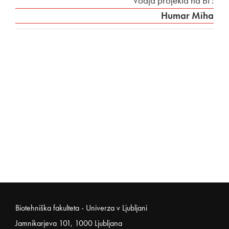
Vodja projekta na BF:
Humar Miha
Noga strani
Biotehniška fakulteta - Univerza v Ljubljani
Jamnikarjeva 101, 1000 Ljubljana