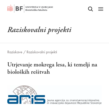
Odpri iskalnik
SKOČI NA VSEBINO
Odpri
Raziskovalni projekti
Raziskave /
Raziskovalni projekti
Utrjevanje mokrega lesa, ki temelji na
bioloških rešitvah