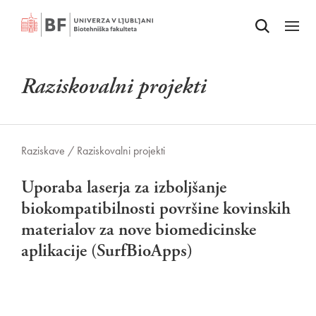
Odpri iskalnik
SKOČI NA VSEBINO
Odpri
Raziskovalni projekti
Raziskave /
Raziskovalni projekti
Uporaba laserja za izboljšanje
biokompatibilnosti površine kovinskih
materialov za nove biomedicinske
aplikacije (SurfBioApps)