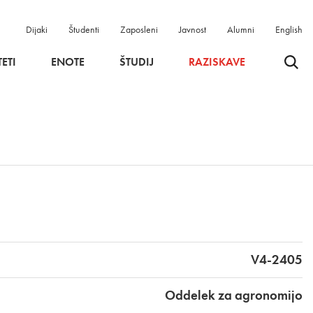
Dijaki
Študenti
Zaposleni
Javnost
Alumni
English
Odpri 
ETI
ENOTE
ŠTUDIJ
RAZISKAVE
V4-2405
Oddelek za agronomijo