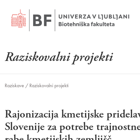
Raziskovalni projekti
Raziskave /
Raziskovalni projekti
Rajonizacija kmetijske pridela
Slovenije za potrebe trajnostn
rabe kmetijskih zemljišč,