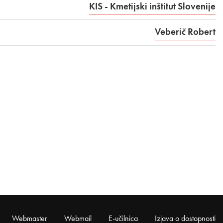
KIS - Kmetijski inštitut Slovenije
Veberič Robert
Webmaster
Webmail
E-učilnica
Izjava o dostopnosti