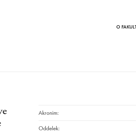
SKOČI NA VSEBINO
O FAKULT
ve
Akronim:
e
Oddelek: