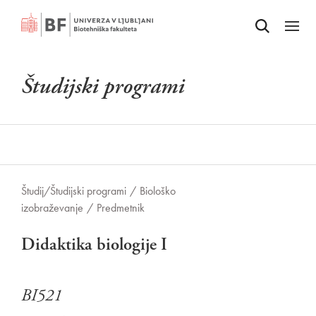
Odpri iskalnik
SKOČI NA VSEBINO
Odpri
Študijski programi
Študij/
Študijski programi
/
Biološko
izobraževanje
/
Predmetnik
Didaktika biologije I
BI521