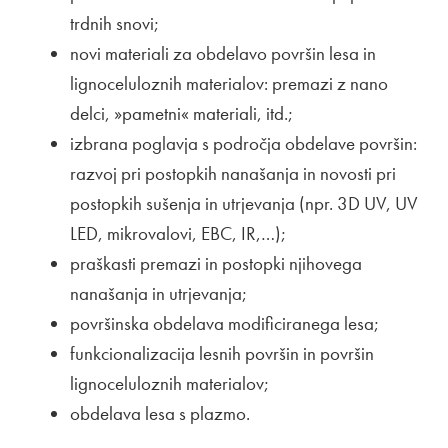
trdnih snovi;
novi materiali za obdelavo površin lesa in
lignoceluloznih materialov: premazi z nano
delci, »pametni« materiali, itd.;
izbrana poglavja s področja obdelave površin:
razvoj pri postopkih nanašanja in novosti pri
postopkih sušenja in utrjevanja (npr. 3D UV, UV
LED, mikrovalovi, EBC, IR,…);
praškasti premazi in postopki njihovega
nanašanja in utrjevanja;
površinska obdelava modificiranega lesa;
funkcionalizacija lesnih površin in površin
lignoceluloznih materialov;
obdelava lesa s plazmo.