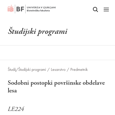
Odpri iskalnik
SKOČI NA VSEBINO
Odpri
Študijski programi
Študij/
Študijski programi
/
Lesarstvo
/
Predmetnik
Sodobni postopki površinske obdelave
lesa
LE224