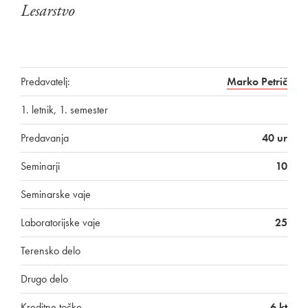
Lesarstvo
Predavatelj:
Marko Petrič
1. letnik, 1. semester
Predavanja
40 ur
Seminarji
10
Seminarske vaje
Laboratorijske vaje
25
Terensko delo
Drugo delo
Kreditne točke
6 kt