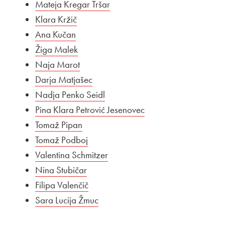
Mateja Kregar Tršar
Klara Kržič
Ana Kučan
Žiga Malek
Naja Marot
Darja Matjašec
Nadja Penko Seidl
Pina Klara Petrović Jesenovec
Tomaž Pipan
Tomaž Podboj
Valentina Schmitzer
Nina Stubičar
Filipa Valenčič
Sara Lucija Žmuc