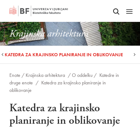
Odpri iskalnik
SKOČI NA VSEBINO
Odpri
Krajinska arhitektura
KATEDRA ZA KRAJINSKO PLANIRANJE IN OBLIKOVANJE
Enote /
Krajinska arhitektura
/ O oddelku /
Katedre in
druge enote
/
Katedra za krajinsko planiranje in
oblikovanje
Katedra za krajinsko
planiranje in oblikovanje