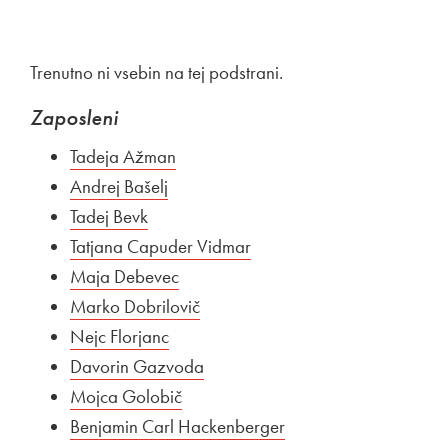
Trenutno ni vsebin na tej podstrani.
Zaposleni
Tadeja Ažman
Andrej Bašelj
Tadej Bevk
Tatjana Capuder Vidmar
Maja Debevec
Marko Dobrilovič
Nejc Florjanc
Davorin Gazvoda
Mojca Golobič
Benjamin Carl Hackenberger