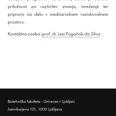
priložnost za razširitev znanja, mreženje ter
pripravo na delo v mednarodnem raziskovalnem
prostoru.
Kontaktna oseba:
prof. dr. Lea Pogačnik da Silva
Noga strani
Biotehniška fakulteta - Univerza v Ljubljani
Jamnikarjeva 101, 1000 Ljubljana