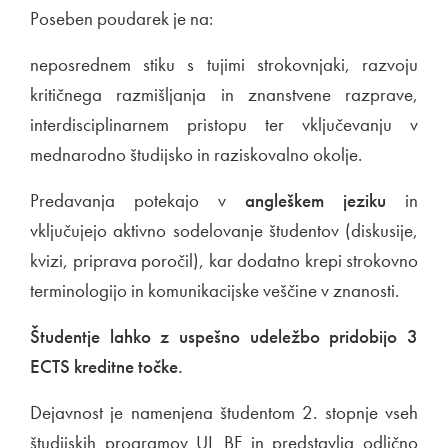
Poseben poudarek je na:
neposrednem stiku s tujimi strokovnjaki, razvoju
kritičnega razmišljanja in znanstvene razprave,
interdisciplinarnem pristopu ter vključevanju v
mednarodno študijsko in raziskovalno okolje.
Predavanja potekajo v
angleškem jeziku
in
vključujejo aktivno sodelovanje študentov (diskusije,
kvizi, priprava poročil), kar dodatno krepi strokovno
terminologijo in komunikacijske veščine v znanosti.
Študentje lahko z uspešno udeležbo pridobijo 3
ECTS kreditne točke.
Dejavnost je namenjena študentom 2. stopnje vseh
študijskih programov UL BF in predstavlja odlično