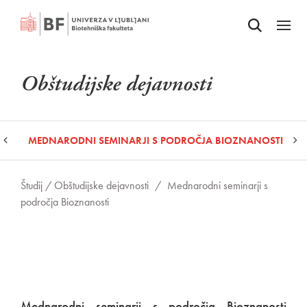
Odpri iskalnik
SKOČI NA VSEBINO
Odpri
Obštudijske dejavnosti
I
MEDNARODNI SEMINARJI S PODROČJA BIOZNANOSTI
Študij /
Obštudijske dejavnosti
/
Mednarodni seminarji s
področja Bioznanosti
Mednarodni seminarji s področja Bioznanosti