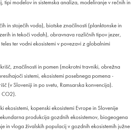
j, tipi modelov in sistemska analiza, modeliranje v rečnih in
čih in stoječih voda), biotske značilnosti (planktonske in
erih in tekoči vodah), obravnava različnih tipov jezer,
eles ter vodni ekosistemi v povezavi z globalnimi
krišč, značilnosti in pomen (mokrotni travniki, obrežna
 presihajoči sistemi, ekosistemi posebnega pomena -
išč (v Sloveniji in po svetu, Ramsarska konvencija).
ri CO2).
ski ekosistemi, kopenski ekosistemi Evrope in Slovenije
in sekundarna produkcija gozdnih ekosistemov, biogeogena
je in vloga živalskih populacij v gozdnih ekosistemih južne