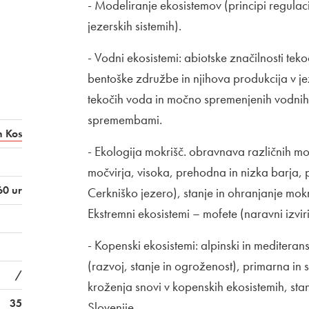
- Modeliranje ekosistemov (principi regulaci
jezerskih sistemih).
- Vodni ekosistemi: abiotske značilnosti teko
bentoške združbe in njihova produkcija v jez
tekočih voda in močno spremenjenih vodnih t
spremembami.
n Kos
- Ekologija mokrišč. obravnava različnih mo
močvirja, visoka, prehodna in nizka barja,
60 ur
Cerkniško jezero), stanje in ohranjanje mokr
Ekstremni ekosistemi – mofete (naravni izvi
- Kopenski ekosistemi: alpinski in mediteran
(razvoj, stanje in ogroženost), primarna 
/
kroženja snovi v kopenskih ekosistemih, stan
35
Slovenije.