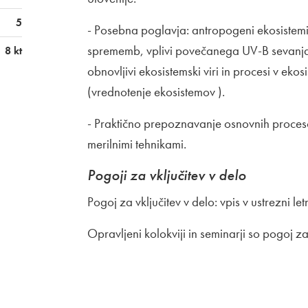
5
- Posebna poglavja: antropogeni ekosistemi,
sprememb, vplivi povečanega UV-B sevanja i
8 kt
obnovljivi ekosistemski viri in procesi v ek
(vrednotenje ekosistemov ).
- Praktično prepoznavanje osnovnih proceso
merilnimi tehnikami.
Pogoji za vključitev v delo
Pogoj za vključitev v delo: vpis v ustrezni l
Opravljeni kolokviji in seminarji so pogoj za 