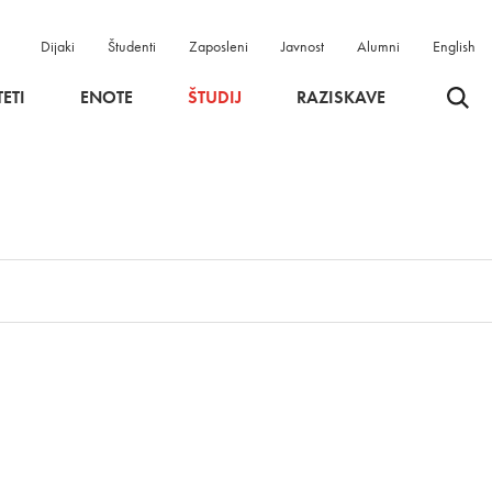
Dijaki
Študenti
Zaposleni
Javnost
Alumni
English
Odpri 
ETI
ENOTE
ŠTUDIJ
RAZISKAVE