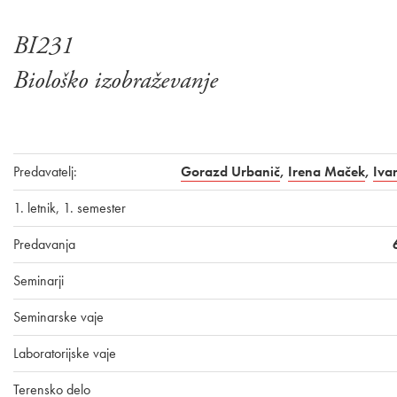
BI231
Biološko izobraževanje
Predavatelj:
Gorazd Urbanič
,
Irena Maček
,
Iva
1. letnik, 1. semester
Predavanja
Seminarji
Seminarske vaje
Laboratorijske vaje
Terensko delo