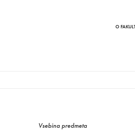
SKOČI NA VSEBINO
O FAKULT
Vsebina predmeta