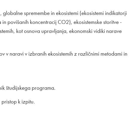
 globalne spremembe in ekosistemi (ekosistemi indikatorji
n povišanih koncentracij CO2), ekosistemske storitve -
osistemih, kot osnova upravljanja, ekonomski vidiki narave
v v naravi v izbranih ekosistemih z različnimi metodami in
etnik študijskega programa.
pristop k izpitu.