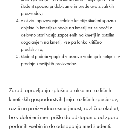
študent spozna pridobivanje in predelavo živalskih
proizvodov;
v okviru opazovanja celotne kmetije študent spozna
objekte in kmetijske stroje na kmetiji ter se sooči z
delovno storilnostjo zaposlenih na kmetiji in ostalim
dogajanjem na kmetiji, vse pa lahko kritično
prediskutira;
študent pridobi vpogled v osnove vodenja kmetije in v
prodajo kmetijskih proizvodov.
Zaradi opravljanja splošne prakse na različnih
kmetijskih gospodarstvih (reja različnih speciesov,
različna proizvodna usmerjenost, različno okolje),
bo v določeni meri prišlo do odstopanja od zgoraj
podanih vsebin in do odstopanja med študenti.