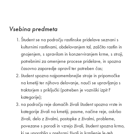
Vsebina predmeta
Študent se na področju rastlinske pridelave seznani s
kulturnimi rastlinami, obdelovanjem tal, zaščito rastlin in
gnojenjem, s spravilom in konzerviranjem krme, s stroji,
potrebnimi za omenjene procese pridelave, in spozna
časovno zaporedje opravil ter potreben čas;
študent spozna najpomembnejše stroje in pripomočke
na kmetiji ter njihovo delovanje, nauči se upravljanja s
traktorjem s priključki (potreben je vozniški izpit F
kategorije);
na področju reje domačih živali študent spozna vrste in
kategorije živali na kmetiji, pasme, načine reje, oskrbo
živali, delo z živalmi, postopke z živalmi, probleme,
povezane s porodi in vzrejo živali, študent spozna krmo,
ki se uporablja v prehrani živali in krmljenje le-teh,