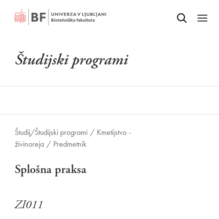
Odpri iskalnik
SKOČI NA VSEBINO
Odpri
Študijski programi
Študij/
Študijski programi
/
Kmetijstvo -
živinoreja
/
Predmetnik
Splošna praksa
ZI011