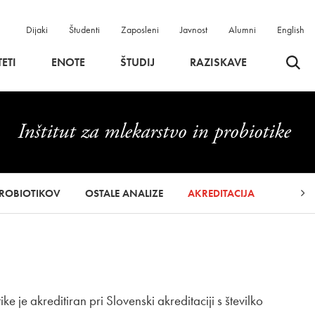
Dijaki
Študenti
Zaposleni
Javnost
Alumni
English
Odpri 
ETI
ENOTE
ŠTUDIJ
RAZISKAVE
Inštitut za mlekarstvo in probiotike
PROBIOTIKOV
OSTALE ANALIZE
AKREDITACIJA
ke je akreditiran pri Slovenski akreditaciji s številko