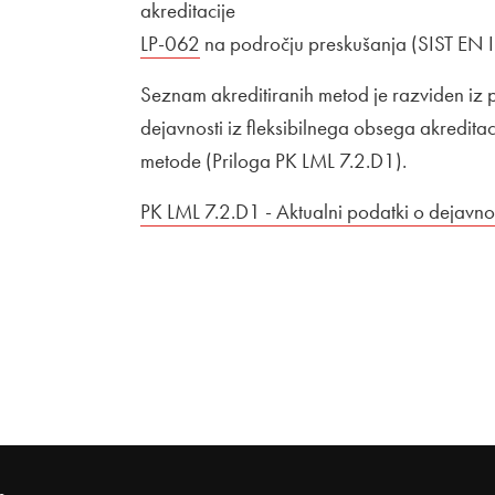
akreditacije
Zunanja povezava na
LP-062
Odpira se v novem oknu
na področju preskušanja (SIST EN
Seznam akreditiranih metod je razviden iz pri
dejavnosti iz fleksibilnega obsega akredit
metode (Priloga PK LML 7.2.D1).
Povezava na dokument
PK LML 7.2.D1 - Aktualni podatki o dejavnos