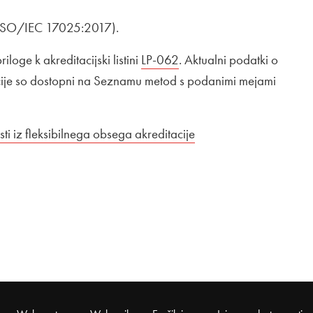
 ISO/IEC 17025:2017).
loge k akreditacijski listini
Zunanja povezava na
LP-062
Odpira se v novem oknu
. Aktualni podatki o
acije so dostopni na Seznamu metod s podanimi mejami
ti iz fleksibilnega obsega akreditacije
Odpira se v novem ok