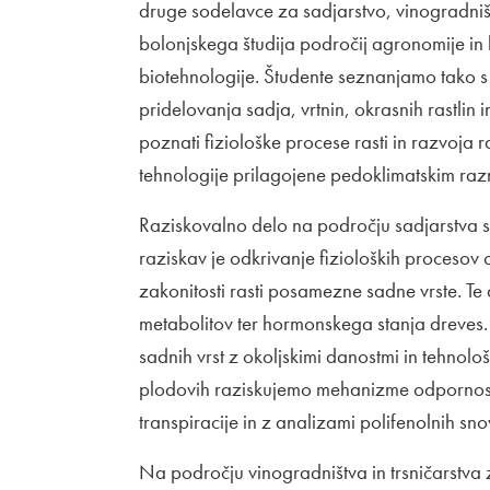
druge sodelavce za sadjarstvo, vinogradništ
bolonjskega študija področij agronomije in ho
biotehnologije. Študente seznanjamo tako s t
pridelovanja sadja, vrtnin, okrasnih rastlin
poznati fiziološke procese rasti in razvoja ra
tehnologije prilagojene pedoklimatskim ra
Raziskovalno delo na področju sadjarstva s
raziskav je odkrivanje fizioloških procesov
zakonitosti rasti posamezne sadne vrste. Te
metabolitov ter hormonskega stanja dreves.
sadnih vrst z okoljskimi danostmi in tehnološki
plodovih raziskujemo mehanizme odpornosti 
transpiracije in z analizami polifenolnih sn
Na področju vinogradništva in trsničarstva