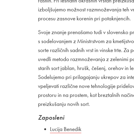
rastlin. Pri lesnatih okrasnih vrstah preiz
izboljšujemo možnost razmnoževanja teh vrs
procesu zasnove korenin pri potaknjencih.
Svoje znanje prenašamo tudi v slovensko pr
s sodelovanjem z Ministrstvom za kmetijstv
sorte različnih sadnih vrst in vinske trte. Z
uvedli metodo razmnoževanja z zelenimi po
starih sort jablan, hrušk, češenj, orehov in le
Sodelujemo pri prilagajanju ukrepov za int
vpeljevati različne nove tehnologije pridelo
prostoru in na prostem, kot breztalnih nači
preizkušanju novih sort.
Zaposleni
Lucija Benedik