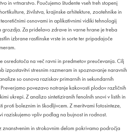
vo in vrtnarstvo. Poučujemo študente vseh treh stopenj
rtikulture, živilstva, krajinske arhitekture, zootehnike in
eoretičnimi osnovami in aplikativnimi vidiki tehnologij
 in grozdja. Za pridelavo zdrave in varne hrane je treba
stlin izbrane rastlinske vrste in sorte ter pripadajoče
zmeram.
e osredotoča na več ravni in predmetov preučevanja. Cilj
 ob izpostavitvi stresnim razmeram in spoznavanje naravnih
 analize so osnova raziskav primarnih in sekundarnih
 Preverjamo povezavo notranje kakovosti plodov različnih
mi ukrepi. Z analizo sintetiziranih fenolnih snovi v listih in
proti boleznim in škodljivcem. Z meritvami fotosinteze,
ovi raziskujemo vpliv podlag na bujnost in rodnost.
 z znanstvenim in strokovnim delom pokrivamo področja