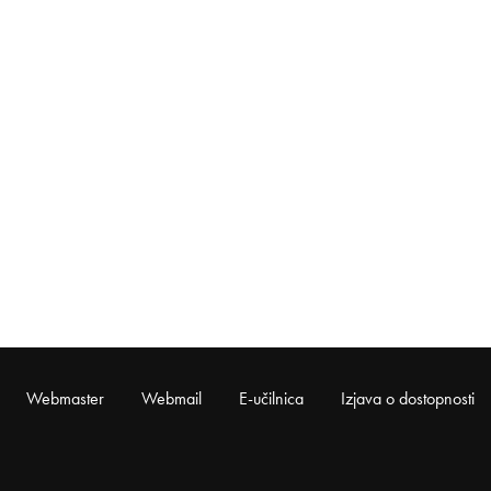
Webmaster
Webmail
E-učilnica
Izjava o dostopnosti