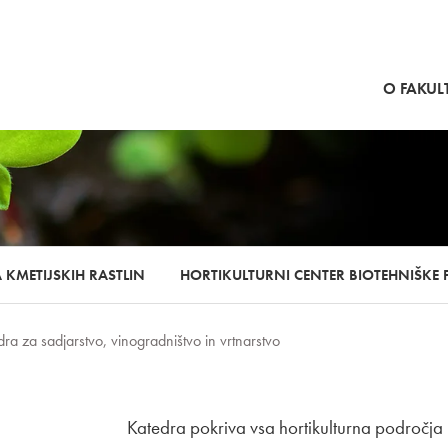
SKOČI NA VSEBINO
O FAKULT
 KMETIJSKIH RASTLIN
HORTIKULTURNI CENTER BIOTEHNIŠKE F
dra za sadjarstvo, vinogradništvo in vrtnarstvo
Katedra pokriva vsa hortikulturna področja i