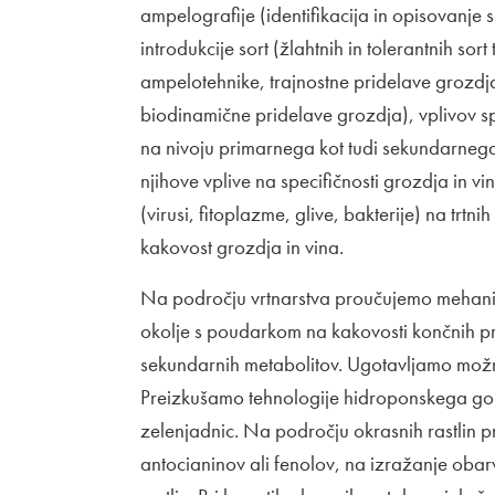
ampelografije (identifikacija in opisovanje so
introdukcije sort (žlahtnih in tolerantnih so
ampelotehnike, trajnostne pridelave grozdja 
biodinamične pridelave grozdja), vplivov sp
na nivoju primarnega kot tudi sekundarneg
njihove vplive na specifičnosti grozdja in v
(virusi, fitoplazme, glive, bakterije) na trtnih
kakovost grozdja in vina.
Na področju vrtnarstva proučujemo mehanizm
okolje s poudarkom na kakovosti končnih pr
sekundarnih metabolitov. Ugotavljamo možn
Preizkušamo tehnologije hidroponskega gojen
zelenjadnic. Na področju okrasnih rastlin 
antocianinov ali fenolov, na izražanje obarv