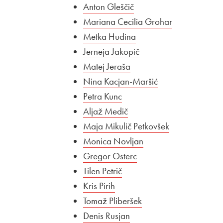
Anton Gleščič
Mariana Cecilia Grohar
Metka Hudina
Jerneja Jakopič
Matej Jeraša
Nina Kacjan-Maršić
Petra Kunc
Aljaž Medič
Maja Mikulič Petkovšek
Monica Novljan
Gregor Osterc
Tilen Petrič
Kris Pirih
Tomaž Pliberšek
Denis Rusjan