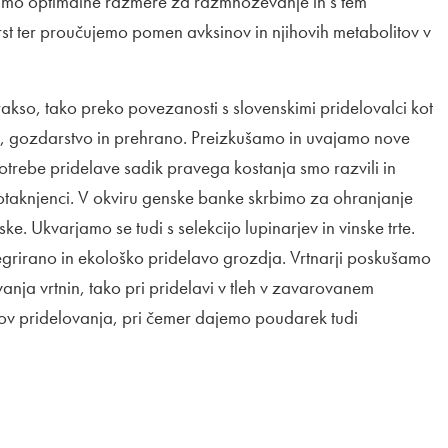
kušamo optimalne razmere za razmnoževanje in s tem
t ter proučujemo pomen avksinov in njihovih metabolitov v
akso, tako preko povezanosti s slovenskimi pridelovalci kot
o, gozdarstvo in prehrano. Preizkušamo in uvajamo nove
a potrebe pridelave sadik pravega kostanja smo razvili in
taknjenci. V okviru genske banke skrbimo za ohranjanje
ske. Ukvarjamo se tudi s selekcijo lupinarjev in vinske trte.
egrirano in ekološko pridelavo grozdja. Vrtnarji poskušamo
vanja vrtnin, tako pri pridelavi v tleh v zavarovanem
nov pridelovanja, pri čemer dajemo poudarek tudi