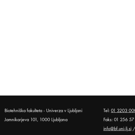
Noga strani
Biotehniška fakulteta - Univerza v Ljubljani
Tel:
01 3203 00
Jamnikarjeva 101, 1000 Ljubljana
Faks: 01 256 57
info@bf.uni-lj.si