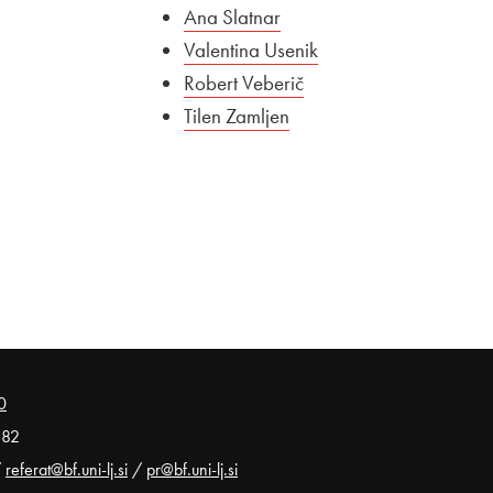
Ana Slatnar
Valentina Usenik
Robert Veberič
Tilen Zamljen
0
 82
/
referat@bf.uni-lj.si
/
pr@bf.uni-lj.si