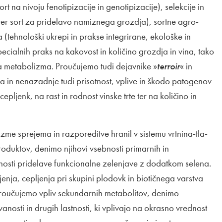
rt na nivoju fenotipizacije in genotipizacije), selekcije in
rt ter sort za pridelavo namiznega grozdja), sortne agro-
(tehnološki ukrepi in prakse integrirane, ekološke in
ecialnih praks na kakovost in količino grozdja in vina, tako
a metabolizma. Proučujemo tudi dejavnike »
terroir
« in
ina in nenazadnje tudi prisotnost, vplive in škodo patogenov
 cepljenk, na rast in rodnost vinske trte ter na količino in
e sprejema in razporeditve hranil v sistemu vrtnina-tla-
oduktov, denimo njihovi vsebnosti primarnih in
osti pridelave funkcionalne zelenjave z dodatkom selena.
ja, cepljenja pri skupini plodovk in biotičnega varstva
proučujemo vpliv sekundarnih metabolitov, denimo
anosti in drugih lastnosti, ki vplivajo na okrasno vrednost