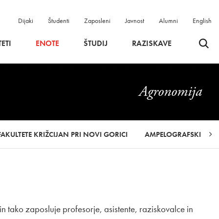
Dijaki
Študenti
Zaposleni
Javnost
Alumni
English
Odpri 
ETI
ENOTE
ŠTUDIJ
RAZISKAVE
Agronomija
AKULTETE KRIŽCIJAN PRI NOVI GORICI
AMPELOGRAFSKI VRT 
n tako zaposluje profesorje, asistente, raziskovalce in