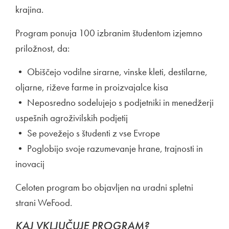
krajina.
Program ponuja 100 izbranim študentom izjemno
priložnost, da:
• Obiščejo vodilne sirarne, vinske kleti, destilarne,
oljarne, riževe farme in proizvajalce kisa
• Neposredno sodelujejo s podjetniki in menedžerji
uspešnih agroživilskih podjetij
• Se povežejo s študenti z vse Evrope
• Poglobijo svoje razumevanje hrane, trajnosti in
inovacij
Celoten program bo objavljen na uradni spletni
strani WeFood.
KAJ VKLJUČUJE PROGRAM?