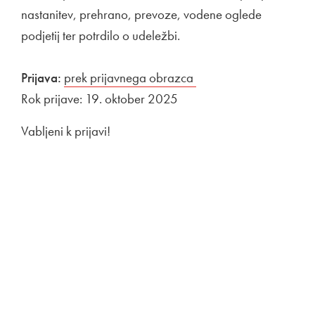
nastanitev, prehrano, prevoze, vodene oglede
podjetij ter potrdilo o udeležbi.
Prijava:
Zunanja povezava na
prek prijavnega obrazca
Odpira se v novem ok
Rok prijave: 19. oktober 2025
Vabljeni k prijavi!