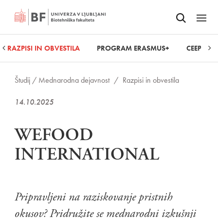
Odpri iskalnik
SKOČI NA VSEBINO
Odpri
RAZPISI IN OBVESTILA
PROGRAM ERASMUS+
CEEPUS
Študij /
Mednarodna dejavnost
/
Razpisi in obvestila
14.10.2025
WEFOOD
INTERNATIONAL
Pripravljeni na raziskovanje pristnih
okusov? Pridružite se mednarodni izkušnji