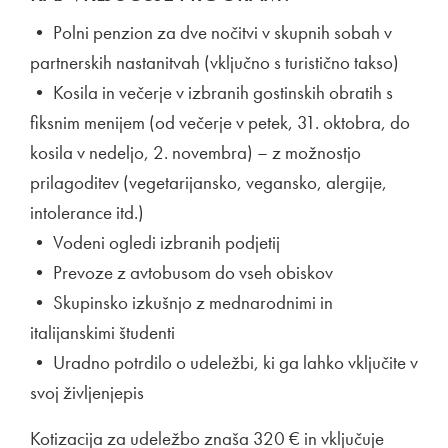
• Polni penzion za dve nočitvi v skupnih sobah v
partnerskih nastanitvah (vključno s turistično takso)
• Kosila in večerje v izbranih gostinskih obratih s
fiksnim menijem (od večerje v petek, 31. oktobra, do
kosila v nedeljo, 2. novembra) – z možnostjo
prilagoditev (vegetarijansko, vegansko, alergije,
intolerance itd.)
• Vodeni ogledi izbranih podjetij
• Prevoze z avtobusom do vseh obiskov
• Skupinsko izkušnjo z mednarodnimi in
italijanskimi študenti
• Uradno potrdilo o udeležbi, ki ga lahko vključite v
svoj življenjepis
Kotizacija za udeležbo znaša 320 € in vključuje