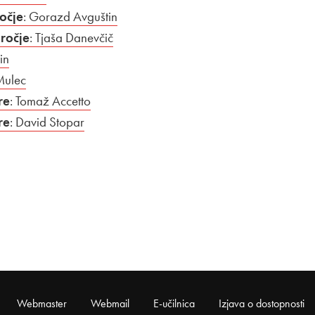
očje
: Gorazd Avguštin
ročje
: Tjaša Danevčič
in
Mulec
re
: Tomaž Accetto
re
: David Stopar
Webmaster
Webmail
E-učilnica
Izjava o dostopnosti