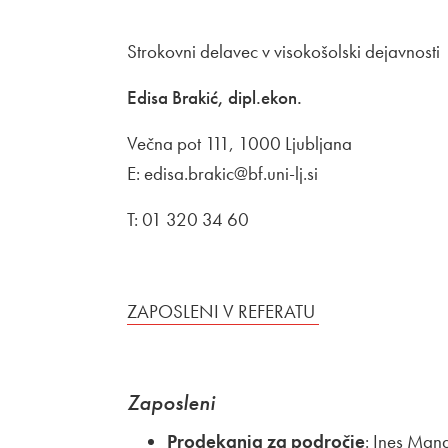
Strokovni delavec v visokošolski dejavnosti
Edisa Brakić, dipl.ekon.
Večna pot 111, 1000 Ljubljana
E: edisa.brakic@bf.uni-lj.si
T: 01 320 34 60
Zunanja povezava na
ZAPOSLENI V REFERATU
Odpira se v nov
Zaposleni
Prodekanja za področje
: Ines Man