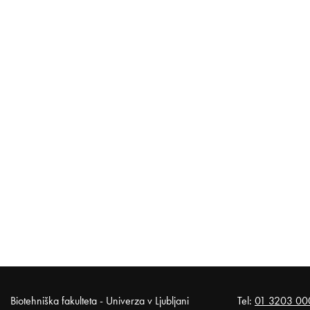
Noga strani
Biotehniška fakulteta - Univerza v Ljubljani
Tel:
01 3203 00