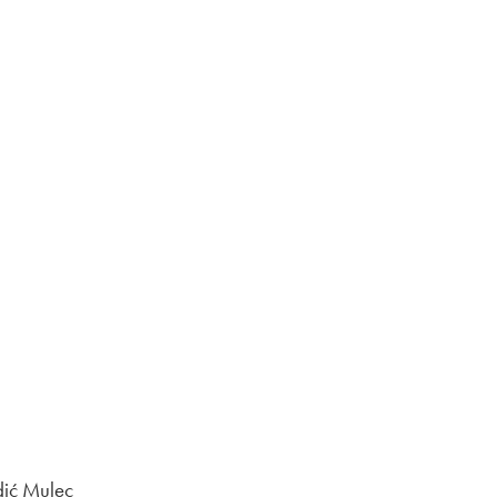
em oknu
dić Mulec