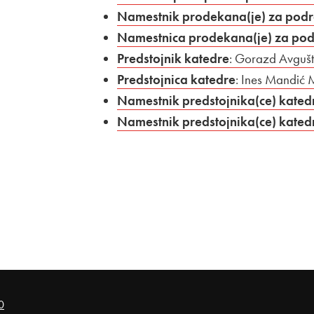
Namestnik prodekana(je) za podr
Namestnica prodekana(je) za pod
Predstojnik katedre
: Gorazd Avgušt
Predstojnica katedre
: Ines Mandić 
Namestnik predstojnika(ce) kated
Namestnik predstojnika(ce) kated
0