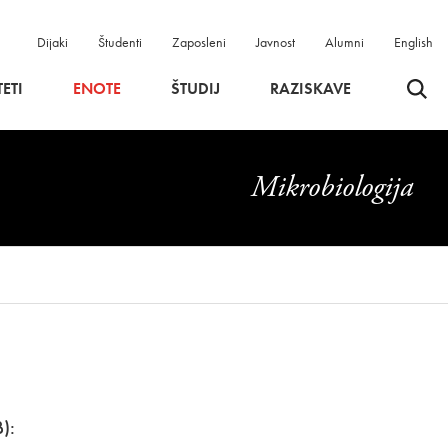
Dijaki
Študenti
Zaposleni
Javnost
Alumni
English
Odpri 
ETI
ENOTE
ŠTUDIJ
RAZISKAVE
Mikrobiologija
):