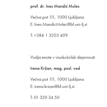
prof. dr. Ines Mandić Mulec
Večna pot 111, 1000 Ljubljana
E: Ines.MandicMulec@bf.uni-lj.si
T: +386 1 3203 409
Vodja enote v visokošolski dejavnosti
Irena Kržan, mag. posl. ved
Večna pot 111, 1000 Ljubljana
E: irena.krzan@bf.uni-lj.si
T: 01 320 34 50