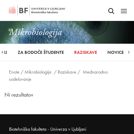
Odpri iskalnik
SKOČI NA VSEBINO
Odpri
Mikrobiologija
UDIJ
ZA BODOČE ŠTUDENTE
RAZISKAVE
NOVICE
Enote /
Mikrobiologija
/ Raziskave /
Mednarodno
sodelovanje
Ni rezultatov
Noga strani
Biotehniška fakulteta - Univerza v Ljubljani