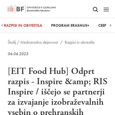
Odpri iskalnik
SKOČI NA VSEBINO
Odpri
RAZPISI IN OBVESTILA
PROGRAM ERASMUS+
CEEPUS
Študij /
Mednarodna dejavnost
/
Razpisi in obvestila
06.06.2023
[EIT Food Hub] Odprt
razpis - Inspire &amp; RIS
Inspire / iščejo se partnerji
za izvajanje izobraževalnih
vsebin o prehranskih