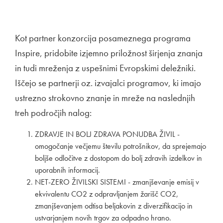
Kot partner konzorcija posameznega programa
Inspire, pridobite izjemno priložnost širjenja znanja
in tudi mreženja z uspešnimi Evropskimi deležniki.
Iščejo se partnerji oz. izvajalci programov, ki imajo
ustrezno strokovno znanje in mreže na naslednjih
treh področjih nalog:
ZDRAVJE IN BOLJ ZDRAVA PONUDBA ŽIVIL -
omogočanje večjemu številu potrošnikov, da sprejemajo
boljše odločitve z dostopom do bolj zdravih izdelkov in
uporabnih informacij.
NET-ZERO ŽIVILSKI SISTEMI - zmanjševanje emisij v
ekvivalentu CO2 z odpravljanjem žarišč CO2,
zmanjševanjem odtisa beljakovin z diverzifikacijo in
ustvarjanjem novih trgov za odpadno hrano.