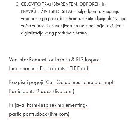
CELOVITO TRANSPARENTEN, ODPOREN IN
PRAVIČNI ŽIVILSKI SISTEM - bolj odporna, zaupanja
vredna veriga preskrbe s hrano, v kateri ljudje doživljajo
večjo varnost in zanesljivost hrane s pomočjo razširjenih
digitalizacije verig preskrbe s hrano.
Več info:
Zunanja povezava na
​Request for ​Inspire & RIS Inspire ​
Implementing Participants - EIT Food
Odpira se v novem 
Razpisni pogoji:
Zunanja povezava na
Call-Guidelines-Template-Impl-
Participants-2.docx (live.com)
Odpira se v novem oknu
Prijava:
Zunanja povezava na
Form-Inspire-implementing-
participants.docx (live.com)
Odpira se v novem oknu