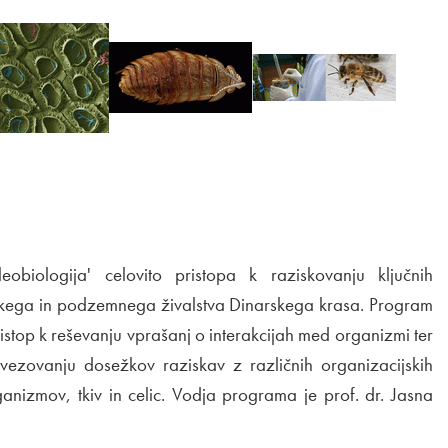
eobiologija' celovito pristopa k raziskovanju ključnih
kega in podzemnega živalstva Dinarskega krasa. Program
pristop k reševanju vprašanj o interakcijah med organizmi ter
ezovanju dosežkov raziskav z različnih organizacijskih
ganizmov, tkiv in celic. Vodja programa je prof. dr. Jasna