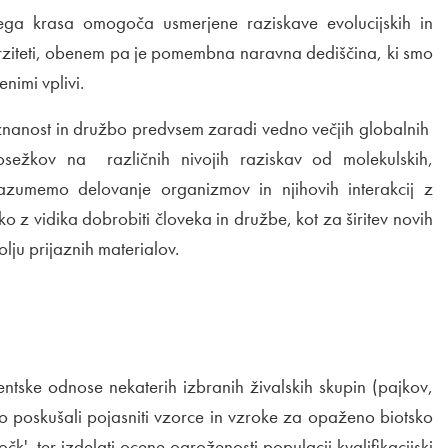
kega krasa omogoča usmerjene raziskave evolucijskih in
erziteti, obenem pa je pomembna naravna dediščina, ki smo
nimi vplivi.
anost in družbo predvsem zaradi vedno večjih globalnih
ežkov na različnih nivojih raziskav od molekulskih,
azumemo delovanje organizmov in njihovih interakcij z
o z vidika dobrobiti človeka in družbe, kot za širitev novih
olju prijaznih materialov.
ogentske odnose nekaterih izbranih živalskih skupin (pajkov,
omo poskušali pojasniti vzorce in vzroke za opaženo biotsko
očk', ter izdelati ocene ogroženosti populacij kvalifikacijski