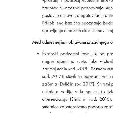
vprašanj s področij evolucije in eko
zagotovile ustrezno poznavanje stan
postavile osnove za ugotavljanje antr
Pridobljena bazična spoznanja bodo 
upravljanje dinarskih ekosistemov in n
Med odmevnejšimi objavami iz zadnjega ob
Evropski podzemni favni, ki so pr
najpestrejšimi na svetu, tako v števi
Zagmajster in sod. 2018). Seznam vrst 
sod. 2017); številne neopisane vrste
začenja (Delić in sod 2017). K vrstni 
nekatere vodijo v kompeticijsko iz
diferenciacijo (Delić in sod. 2016)
smernice za znanstveno podprto varova