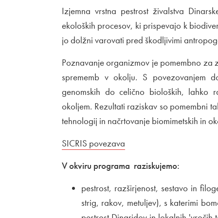
Izjemna vrstna pestrost živalstva Dinars
ekoloških procesov, ki prispevajo k biodiv
jo dolžni varovati pred škodljivimi antropoge
Poznavanje organizmov je pomembno za zn
sprememb v okolju. S povezovanjem dos
genomskih do celično bioloških, lahko r
okoljem. Rezultati raziskav so pomembni tak
tehnologij in načrtovanje biomimetskih in ok
Zunanja povezava na
SICRIS povezava
Odpira se v novem oknu
V okviru programa raziskujemo:
pestrost, razširjenost, sestavo in fil
strig, rakov, metuljev), s katerimi b
pestrost Dinaridov in lokalnih 'vročih t