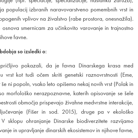
logije (npr. speciacije, specializacije, nastanka združb),
ja populacij izbranih naravovarstveno pomembnih vrst in
opogenih vplivov na živalstvo (rabe prostora, onesnažila).
osnova smernicam za učinkovito varovanje in trajnostno
jihove favne.
dobja so izsledki o:
epričljivo pokazali, da je favna Dinarskega krasa med
lu vrst kot tudi očem skriti genetski raznovrstnosti (Eme,
še ni popoln, vsako leto opišemo nekaj novih vrst (Polak in
 so morfološko nerazpoznavne, katerih opisovanje se šele
pestrosti območja prispevajo živahne medvrstne interakcije,
ključevanje (Fišer in sod. 2015), druge pa v ekološko
. V sklopu ohranjanje Dinarske biodiverzitete razvijamo
nje in upravljanje dinarskih ekosistemov in njihove favne,