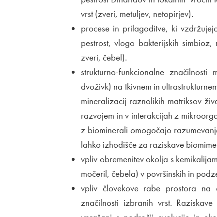
vrst (zveri, metuljev, netopirjev).
procese in prilagoditve, ki vzdržuje
pestrost, vlogo bakterijskih simbioz
zveri, čebel).
strukturno-funkcionalne značilnost
dvoživk) na tkivnem in ultrastrukturn
mineralizacij raznolikih matriksov ž
razvojem in v interakcijah z mikroor
z biominerali omogočajo razumevanje
lahko izhodišče za raziskave biomimet
vpliv obremenitev okolja s kemikalijam
močeril, čebela) v površinskih in podz
vpliv človekove rabe prostora na 
značilnosti izbranih vrst. Raziskave