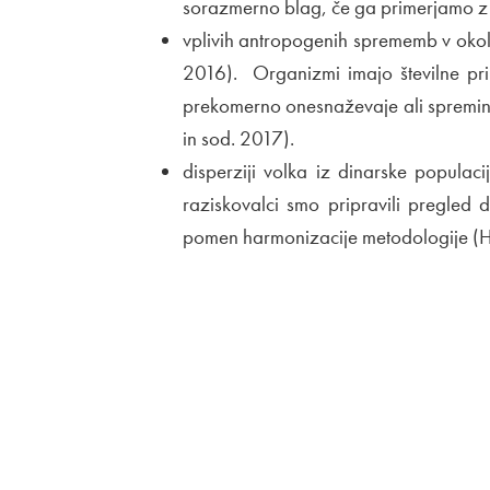
sorazmerno blag, če ga primerjamo z v
vplivih antropogenih sprememb v okol
2016). Organizmi imajo številne pr
prekomerno onesnaževaje ali spreminj
in sod. 2017).
disperziji volka iz dinarske populac
raziskovalci smo pripravili pregled d
pomen harmonizacije metodologije (H