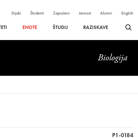
Dijaki
Študenti
Zaposleni
Javnost
Alumni
English
Odpri 
ETI
ENOTE
ŠTUDIJ
RAZISKAVE
Biologija
P1-0184