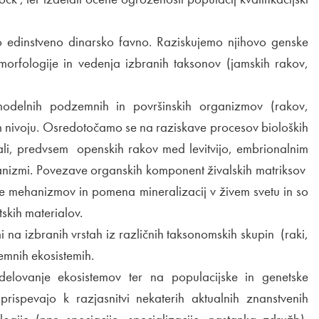
jo edinstveno dinarsko favno. Raziskujemo njihovo genske
, morfologije in vedenja izbranih taksonov (jamskih rakov,
i modelnih podzemnih in površinskih organizmov (rakov,
em nivoju. Osredotočamo se na raziskave procesov bioloških
ivali, predvsem openskih rakov med levitvijo, embrionalnim
ganizmi. Povezave organskih komponent živalskih matriksov
 mehanizmov in pomena mineralizacij v živem svetu in so
skih materialov.
i na izbranih vrstah iz različnih taksonomskih skupin (raki,
emnih ekosistemih.
delovanje ekosistemov ter na populacijske in genetske
 prispevajo k razjasnitvi nekaterih aktualnih znanstvenih