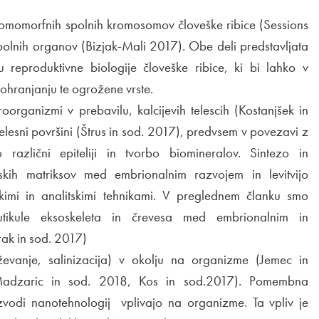
omomorfnih spolnih kromosomov človeške ribice (Sessions
 spolnih organov (Bizjak-Mali 2017). Obe deli predstavljata
eproduktivne biologije človeške ribice, ki bi lahko v
 ohranjanju te ogrožene vrste.
roorganizmi v prebavilu, kalcijevih telescih (Kostanjšek in
 telesni površini (Štrus in sod. 2017), predvsem v povezavi z
o različni epiteliji in tvorbo biomineralov. Sintezo in
lskih matriksov med embrionalnim razvojem in levitvijo
kimi in analitskimi tehnikami. V preglednem članku smo
tikule eksoskeleta in črevesa med embrionalnim in
ak in sod. 2017)
vanje, salinizacija) v okolju na organizme (Jemec in
Madzaric in sod. 2018, Kos in sod.2017). Pomembna
izvodi nanotehnologij vplivajo na organizme. Ta vpliv je