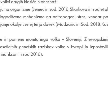
plivi drugih klasičnih onesnažil.
ju na organizme (Jemec in sod. 2016,Skarkova in sod.et al
ilagoditvene mehanizme na antropogeni stres, vendar pa
anje okolje vselej terja davek (Madzaric in Sod. 2018,Kos
ije in pomenu monitoringa volka v Sloveniji. Z evropskimi
esetletnih genetskih raziskav volka v Evropi in izpostavili
indrikson in sod.2016).