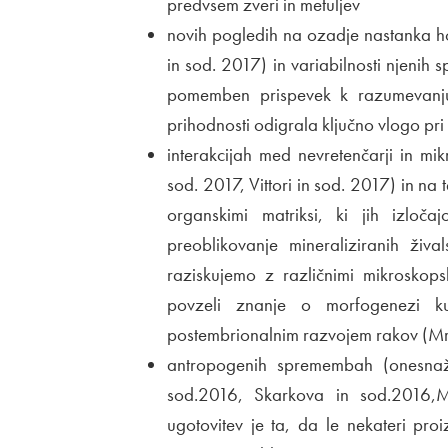
predvsem zveri in metuljev
novih pogledih na ozadje nastanka h
in sod. 2017) in variabilnosti njenih
pomemben prispevek k razumevanju r
prihodnosti odigrala ključno vlogo pri
interakcijah med nevretenčarji in mik
sod. 2017, Vittori in sod. 2017) in na
organskimi matriksi, ki jih izločaj
preoblikovanje mineraliziranih živa
raziskujemo z različnimi mikroskops
povzeli znanje o morfogenezi ku
postembrionalnim razvojem rakov (Mr
antropogenih spremembah (onesnaže
sod.2016, Skarkova in sod.2016,
ugotovitev je ta, da le nekateri pro