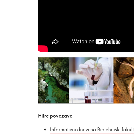
Hitre povezave
Zunanja povezava na
Informativni dnevi na Biotehniški fakult