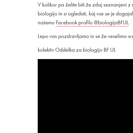
V kolikor pa želite biti že zdaj seznanjeni
biologijo in si ogledati, kaj vse se je dogaj
našemu
Zunanja povezava na
Facebook profilu @biologijaBFUL
O
.
Lepo vas pozdravljamo in se že veselimo sr
kolektiv Oddelka za biologijo BF UL