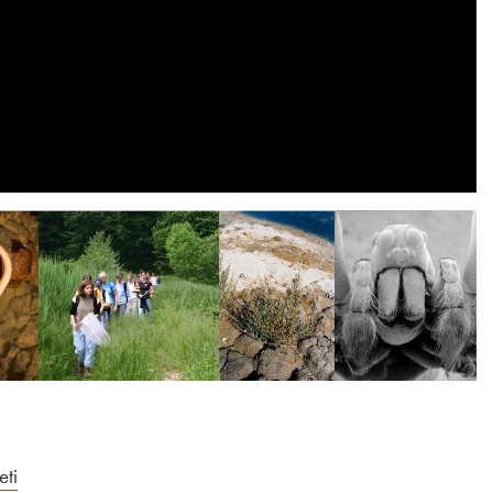
eti
Odpira se v novem oknu