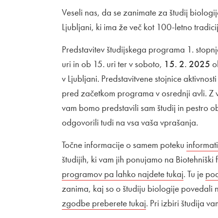
Veseli nas, da se zanimate za študij biologi
Ljubljani, ki ima že več kot 100-letno tradici
Predstavitev študijskega programa 1. stopn
uri in ob 15. uri ter v soboto,
15. 2. 2025
ob
v Ljubljani. Predstavitvene stojnice aktivno
pred začetkom programa v osrednji avli. Z 
vam bomo predstavili sam študij in pestro 
odgovorili tudi na vsa vaša vprašanja.
Točne informacije o samem poteku
Zunanja
informati
študijih, ki vam jih ponujamo na Biotehniški 
programov pa lahko najdete tukaj
Odpira s
. Tu je
Zun
pod
zanima, kaj so o študiju biologije povedali 
zgodbe preberete tukaj
Odpira se v novem 
. Pri izbiri študija 