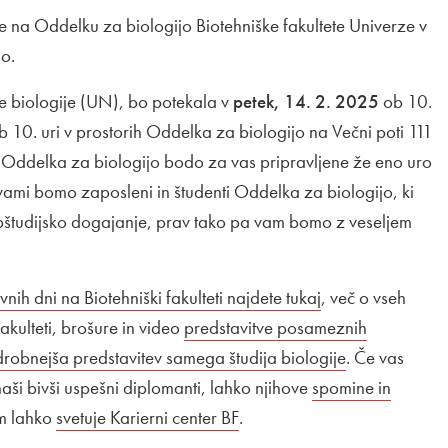
je na Oddelku za biologijo Biotehniške fakultete Univerze v
jo.
je biologije (UN), bo potekala v
petek, 14. 2. 2025
ob 10.
 10. uri v prostorih Oddelka za biologijo na Večni poti 111
sti Oddelka za biologijo bodo za vas pripravljene že eno uro
vami bomo zaposleni in študenti Oddelka za biologijo, ki
obštudijsko dogajanje, prav tako pa vam bomo z veseljem
 povezava na
vnih dni na Biotehniški fakulteti najdete tukaj
Odpira se v nov
, več o vseh
fakulteti, brošure in video
Zunanja povezava na
predstavitve posameznih
e v novem oknu
anja povezava na
robnejša predstavitev samega študija biologije
Odpira se v 
. Če vas
naši bivši uspešni diplomanti, lahko njihove
Zunanja povezava
spomine in
oknu
vam lahko
Zunanja povezava na
svetuje Karierni center BF
Odpira se v novem oknu
.