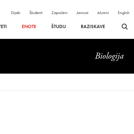
Dijaki
Študenti
Zaposleni
Javnost
Alumni
English
Odpri 
ETI
ENOTE
ŠTUDIJ
RAZISKAVE
Biologija