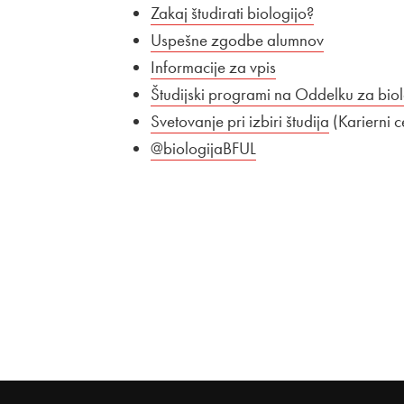
Zunanja povezava na
Zakaj študirati biologijo?
Odpira se v 
Zunanja povezava na
Uspešne zgodbe alumnov
Odpira se 
Zunanja povezava na
Informacije za vpis
Odpira se v novem
Zunanja povezava na
Študijski programi na Oddelku za biol
Zunanja povezava na
Svetovanje pri izbiri študija
Odpira se 
(Karierni c
Zunanja povezava na
@biologijaBFUL
Odpira se v novem ok