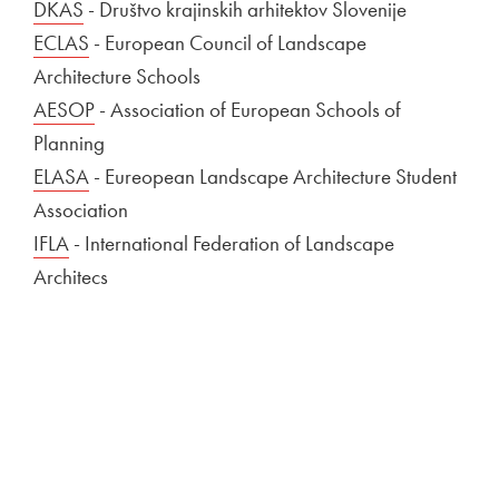
Zunanja povezava na
DKAS
Odpira se v novem oknu
- Društvo krajinskih arhitektov Slovenije
Zunanja povezava na
ECLAS
Odpira se v novem oknu
- European Council of Landscape
Architecture Schools
Zunanja povezava na
AESOP
Odpira se v novem oknu
- Association of European Schools of
Planning
Zunanja povezava na
ELASA
Odpira se v novem oknu
- Eureopean Landscape Architecture Student
Association
Zunanja povezava na
IFLA
Odpira se v novem oknu
- International Federation of Landscape
Architecs