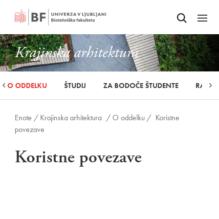
Odpri iskalnik
SKOČI NA VSEBINO
Odpri
Krajinska arhitektura
O ODDELKU
ŠTUDIJ
ZA BODOČE ŠTUDENTE
RAZIS
Enote /
Krajinska arhitektura
/ O oddelku /
Koristne
povezave
Koristne povezave