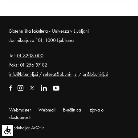
Noga strani
Biotehniška fakulteta - Univerza v Ljubljani
Jamnikarjeva 101, 1000 Ljubljana
Tel:
01 3203 000
Faks: 01 256 57 82
info@bf.uni-lj.si
/
referat@bf.uni-lj.si
/
pr@bf.uni-lj.si
Zunanja povezava na facebook
Odpira se v novem oknu
Zunanja povezava na instagram
Odpira se v novem oknu
Zunanja povezava na x
Odpira se v novem oknu
Zunanja povezava na linkedin
Odpira se v novem oknu
Zunanja povezava na youtube
Odpira se v novem oknu
Webmaster
Webmail
E-učilnica
Izjava o
dostopnosti
Produkcija: Ar©tur