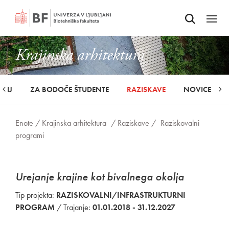
Odpri iskalnik
SKOČI NA VSEBINO
Odpri
Krajinska arhitektura
UDIJ
ZA BODOČE ŠTUDENTE
RAZISKAVE
NOVICE
Enote /
Krajinska arhitektura
/ Raziskave /
Raziskovalni
programi
Urejanje krajine kot bivalnega okolja
Tip projekta:
RAZISKOVALNI/INFRASTRUKTURNI
PROGRAM
/ Trajanje:
01.01.2018 - 31.12.2027