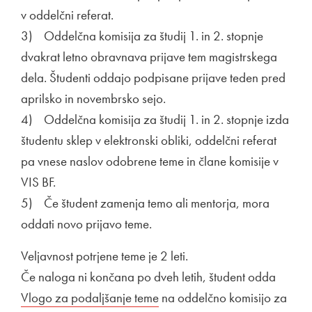
v oddelčni referat.
3) Oddelčna komisija za študij 1. in 2. stopnje
dvakrat letno obravnava prijave tem magistrskega
dela. Študenti oddajo podpisane prijave teden pred
aprilsko in novembrsko sejo.
4) Oddelčna komisija za študij 1. in 2. stopnje izda
študentu sklep v elektronski obliki, oddelčni referat
pa vnese naslov odobrene teme in člane komisije v
VIS BF.
5) Če študent zamenja temo ali mentorja, mora
oddati novo prijavo teme.
Veljavnost potrjene teme je 2 leti.
Če naloga ni končana po dveh letih, študent odda
Poveza
Vlogo za podaljšanje teme
Odpira se v novem oknu
na oddelčno komisijo za