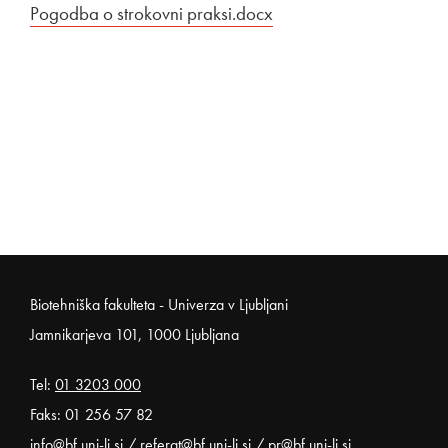
Povezava na dokument
Pogodba o strokovni praksi.docx
Odpira se v novem okn
Noga strani
Biotehniška fakulteta - Univerza v Ljubljani
Jamnikarjeva 101, 1000 Ljubljana
Tel:
01 3203 000
Faks: 01 256 57 82
info@bf.uni-lj.si
/
referat@bf.uni-lj.si
/
pr@bf.uni-lj.si