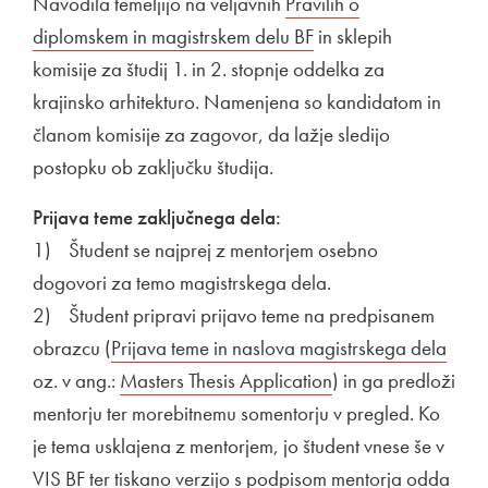
Navodila temeljijo na veljavnih
Zunanja povezava na
Pravilih o
diplomskem in magistrskem delu BF
Odpira se v novem o
in sklepih
komisije za študij 1. in 2. stopnje oddelka za
krajinsko arhitekturo. Namenjena so kandidatom in
članom komisije za zagovor, da lažje sledijo
postopku ob zaključku študija.
Prijava teme zaključnega dela:
1) Študent se najprej z mentorjem osebno
dogovori za temo magistrskega dela.
2) Študent pripravi prijavo teme na predpisanem
obrazcu (
Povezava na dokument
Prijava teme in naslova magistrskega dela
Odpi
oz. v ang.:
Povezava na dokument
Masters Thesis Application
Odpira se v novem
) in ga predloži
mentorju ter morebitnemu somentorju v pregled. Ko
je tema usklajena z mentorjem, jo študent vnese še v
VIS BF ter tiskano verzijo s podpisom mentorja odda