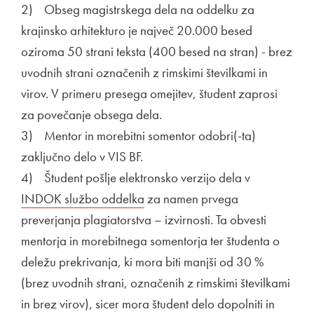
2) Obseg magistrskega dela na oddelku za
krajinsko arhitekturo je največ 20.000 besed
oziroma 50 strani teksta (400 besed na stran) - brez
uvodnih strani označenih z rimskimi številkami in
virov. V primeru presega omejitev, študent zaprosi
za povečanje obsega dela.
3) Mentor in morebitni somentor odobri(-ta)
zaključno delo v VIS BF.
4) Študent pošlje elektronsko verzijo dela v
Zunanja po
INDOK službo oddelka
Odpira se v novem oknu
za namen prvega
preverjanja plagiatorstva – izvirnosti. Ta obvesti
mentorja in morebitnega somentorja ter študenta o
deležu prekrivanja, ki mora biti manjši od 30 %
(brez uvodnih strani, označenih z rimskimi številkami
in brez virov), sicer mora študent delo dopolniti in