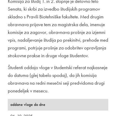
Komisija za študij 1. in 2. stopnje je delovno telo
Senata, ki skrbi za izvedbo študijskih programov
skladno s Pravili Biotehniške fakultete. Med drugim
obravnava prijave tem za magistrska dela, imenuje
komisije za zagovor, obravnava prošnje za izjemni
vpis, nadaljevanje študija po prekinitvi, prehode med
programi, potrjuje prošnje za odobritev opravljanja
strokovne prakse in druge vloge študentov.
Študenti oddajo vloge v študentski referat najkasneje
do datuma (glej tabelo spodaj), da jih komisija
obravnava na redni mesečni seji predvidoma drugi
ponedeljek v mesecu.
oddane vloge do dne