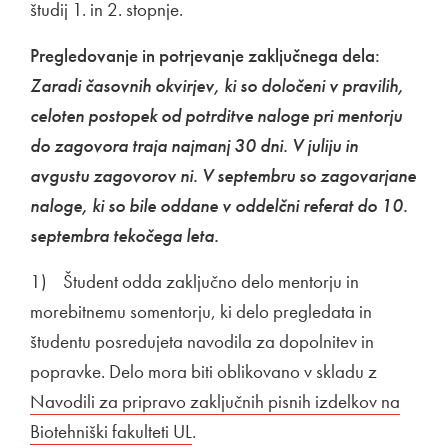
študij 1. in 2. stopnje.
Pregledovanje in potrjevanje zaključnega dela:
Zaradi časovnih okvirjev, ki so določeni v pravilih,
celoten postopek od potrditve naloge pri mentorju
do zagovora traja najmanj 30 dni. V juliju in
avgustu zagovorov ni. V septembru so zagovarjane
naloge, ki so bile oddane v oddelčni referat do 10.
septembra tekočega leta.
1) Študent odda zaključno delo mentorju in
morebitnemu somentorju, ki delo pregledata in
študentu posredujeta navodila za dopolnitev in
popravke. Delo mora biti oblikovano v skladu z
Zunanja 
Navodili za pripravo zaključnih pisnih izdelkov na
Biotehniški fakulteti UL
Odpira se v novem oknu
.