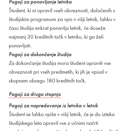
Pogoji za ponavljanje letnika
Študent, ki ni opravil vseh obveznosti, določenih s
študijskim programom za vpis v višji letnik, lahko v
času študija enkrat ponavlja letnik, če doseže
najmanj 30 kreditnih točk v letniku, ki ga želi
ponavljati.
Pogoji za dokončanje študija
Za dokončanje študija mora študent opraviti vse
obveznosti pri vseh predmetih, ki jih je vpisal v
skupnem obsegu 180 kreditnih točk.
Zunanja povezava na
Odpira se v novem oknu
Pogoji za drugo stopnjo
Pogoji za napredovanje iz letnika v letnik
Študent se lahko vpiše v višji letnik, če je do izteka
študijskega leta opravil vse z učnimi načrti