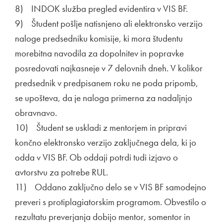
8) INDOK služba pregled evidentira v VIS BF.
9) Študent pošlje natisnjeno ali elektronsko verzijo
naloge predsedniku komisije, ki mora študentu
morebitna navodila za dopolnitev in popravke
posredovati najkasneje v 7 delovnih dneh. V kolikor
predsednik v predpisanem roku ne poda pripomb,
se upošteva, da je naloga primerna za nadaljnjo
obravnavo.
10) Študent se uskladi z mentorjem in pripravi
končno elektronsko verzijo zaključnega dela, ki jo
odda v VIS BF. Ob oddaji potrdi tudi izjavo o
avtorstvu za potrebe RUL.
11) Oddano zaključno delo se v VIS BF samodejno
preveri s protiplagiatorskim programom. Obvestilo o
rezultatu preverjanja dobijo mentor, somentor in