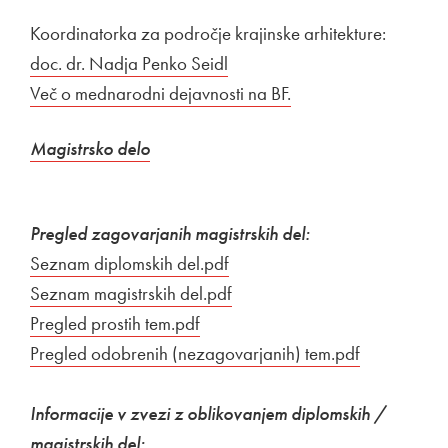
Koordinatorka za področje krajinske arhitekture:
doc. dr.
Nadja Penko Seidl
Zunanja povezava na
Več o mednarodni dejavnosti na BF.
Odpira se v novem o
Magistrsko delo
Pregled zagovarjanih magistrskih del:
Povezava na dokument
Seznam diplomskih del.pdf
Odpira se v novem oknu
Povezava na dokument
Seznam magistrskih del.pdf
Odpira se v novem oknu
Povezava na dokument
Pregled prostih tem.pdf
Odpira se v novem oknu
Povezava na dokument
Pregled odobrenih (nezagovarjanih) tem.pdf
Odpira se 
Informacije v zvezi z oblikovanjem diplomskih /
magistrskih del: