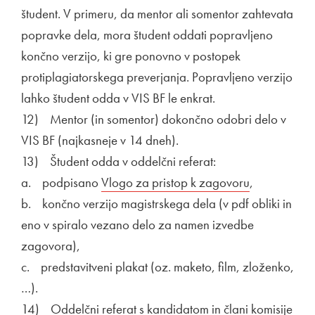
študent. V primeru, da mentor ali somentor zahtevata
popravke dela, mora študent oddati popravljeno
končno verzijo, ki gre ponovno v postopek
protiplagiatorskega preverjanja. Popravljeno verzijo
lahko študent odda v VIS BF le enkrat.
12) Mentor (in somentor) dokončno odobri delo v
VIS BF (najkasneje v 14 dneh).
13) Študent odda v oddelčni referat:
a. podpisano
Povezava na dokument
Vlogo za pristop k zagovoru
Odpira se v
,
b. končno verzijo magistrskega dela (v pdf obliki in
eno v spiralo vezano delo za namen izvedbe
zagovora),
c. predstavitveni plakat (oz. maketo, film, zloženko,
…).
14) Oddelčni referat s kandidatom in člani komisije