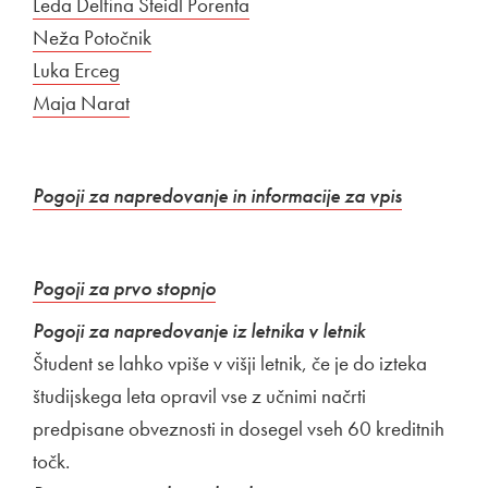
Leda Delfina Steidl Porenta
Neža Potočnik
Luka Erceg
Maja Narat
Pogoji za napredovanje in informacije za vpis
Zunanja povezava na
Odpira se v novem oknu
Pogoji za prvo stopnjo
Pogoji za napredovanje iz letnika v letnik
Študent se lahko vpiše v višji letnik, če je do izteka
študijskega leta opravil vse z učnimi načrti
predpisane obveznosti in dosegel vseh 60 kreditnih
točk.