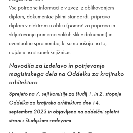
Vse potrebne informacije v zvezi z oblikovanjem
diplom, dokumentacijskimi standardi, pripravo
diplom v elektronski obliki (pomoč za pripravo in
vključevanje primerno velikih slik v dokument) in
eventualne spremembe, ki se nanašajo na to,
najdete na straneh
Zunanja povezava na
knjižnice
Odpira se v novem oknu
.
Navodila za izdelavo in potrjevanje
magistrskega dela na Oddelku za krajinsko
arhitekturo
Sprejeto na 7. seji komisije za študij 1. in 2. stopnje
Oddelka za krajinsko arhitekturo dne 14.
septembra 2023 in objavljeno na oddelčni spletni
strani s študijskimi zadevami.