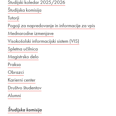
Povezava na dokument
Študijski koledar 2025/2026
Odpira se v novem oknu
Študijska komisija
Tutorji
Pogoji za napredovanje in informacije za vpis
Mednarodne izmenjave
Zunanja povezava na
Visokošolski informacijski sistem (VIS)
Odpira se v novem
Zunanja povezava na
Spletna učilnica
Odpira se v novem oknu
Magistrsko delo
Praksa
Obrazci
Karierni center
Zunanja povezava na
Društvo študentov
Odpira se v novem oknu
Alumni
Študijska komisija