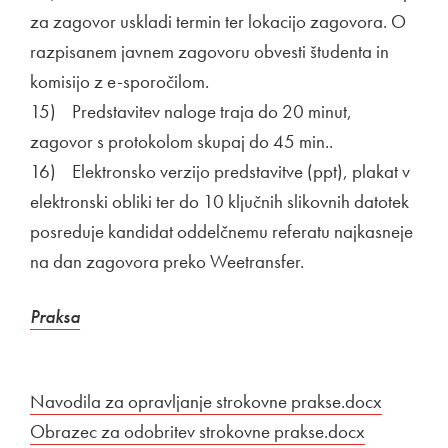
za zagovor uskladi termin ter lokacijo zagovora. O
razpisanem javnem zagovoru obvesti študenta in
komisijo z e-sporočilom.
15) Predstavitev naloge traja do 20 minut,
zagovor s protokolom skupaj do 45 min..
16) Elektronsko verzijo predstavitve (ppt), plakat v
elektronski obliki ter do 10 ključnih slikovnih datotek
posreduje kandidat oddelčnemu referatu najkasneje
na dan zagovora preko Weetransfer.
Praksa
Povezava na dokument
Navodila za opravljanje strokovne prakse.docx
Odpira s
Povezava na dokument
Obrazec za odobritev strokovne prakse.docx
Odpira se 