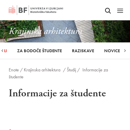
Odpri iskalnik
SKOČI NA VSEBINO
Odpri
Krajinska arhitektura
UDIJ
ZA BODOČE ŠTUDENTE
RAZISKAVE
NOVICE
Enote /
Krajinska arhitektura
/ Študij /
Informacije za
študente
Informacije za študente