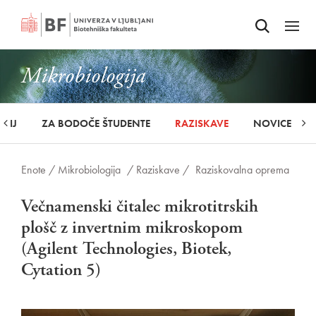
Odpri iskalnik
SKOČI NA VSEBINO
Odpri
Mikrobiologija
UDIJ
ZA BODOČE ŠTUDENTE
RAZISKAVE
NOVICE
Enote /
Mikrobiologija
/ Raziskave /
Raziskovalna oprema
Večnamenski čitalec mikrotitrskih
plošč z invertnim mikroskopom
(Agilent Technologies, Biotek,
Cytation 5)