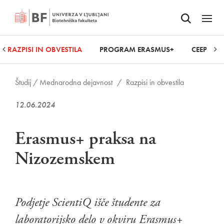
Odpri iskalnik
SKOČI NA VSEBINO
Odpri
RAZPISI IN OBVESTILA
PROGRAM ERASMUS+
CEEPUS
Študij /
Mednarodna dejavnost
/
Razpisi in obvestila
12.06.2024
Erasmus+ praksa na
Nizozemskem
Podjetje ScientiQ išče študente za
laboratorijsko delo v okviru Erasmus+