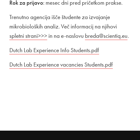
Rok za prijavo
: mesec dni pred pričetkom prakse.
Trenutno agencija išče študente za izvajanje
mikrobioloških analiz. Več informacij na njihovi
Zunanja 
spletni strani>>>
Odpira se v novem oknu
in na e-naslovu
breda@scientiq.eu
.
Povezava na dokument
Dutch Lab Experience Info Students.pdf
Odpira se v nove
Povezava na dokument
Dutch Lab Experience vacancies Students.pdf
Odpira se 