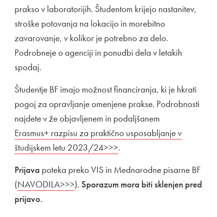
prakso v laboratorijih. Študentom krijejo nastanitev,
stroške potovanja na lokacijo in morebitno
zavarovanje, v kolikor je potrebno za delo.
Podrobneje o agenciji in ponudbi dela v letakih
spodaj.
Študentje BF imajo možnost financiranja, ki je hkrati
pogoj za opravljanje omenjene prakse. Podrobnosti
najdete v že objavljenem in podaljšanem
Zunanja povez
Erasmus+ razpisu za praktično usposabljanje v
študijskem letu 2023/24>>>
Odpira se v novem oknu
.
Prijava
poteka preko VIS in Mednarodne pisarne BF
(
Zunanja povezava na
NAVODILA>>>
Odpira se v novem oknu
).
Sporazum mora biti sklenjen pred
prijavo.