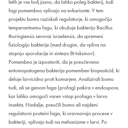
letih je vse bolj jasno, da lahko poleg bakterij, tudi
fagi pomembno vplivajo na evkarionte. V tem
projektu bomo raziskali regulatorje, ki omogočijo
temperantnemu fagu, ki okužuje bakterijo Bacillus
thuringiensis serovar israelensis, da spremeni
fiziologijo bakterije (med drugim, da vpliva na
stopnjo sporulacije in sintezo Bt toksinov).
Pomembno je izpostaviti, da je preučevana
entomopatogena bakterija pomemben biopesticid, ki
deluje larvicidno proti komarjem. Analizirali bomo
tudi, ali se genom faga (profag) pakira v endospore,
kar lahko omogoči varen vstop profaga v larvo
insekta. Nadalje, preučili bomo ali najdeni
regulatorni proteini faga, ki uravnavajo procese v
bakteriji, vplivajo tudi na mehanizme v larvi. Po