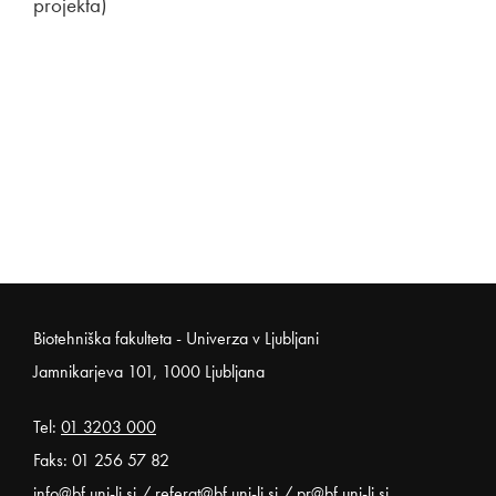
projekta)
Noga strani
Biotehniška fakulteta - Univerza v Ljubljani
Jamnikarjeva 101, 1000 Ljubljana
Tel:
01 3203 000
Faks: 01 256 57 82
info@bf.uni-lj.si
/
referat@bf.uni-lj.si
/
pr@bf.uni-lj.si