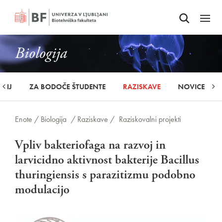
Odpri iskalnik
SKOČI NA VSEBINO
Odpri
Biologija
UDIJ
ZA BODOČE ŠTUDENTE
RAZISKAVE
NOVICE
Enote /
Biologija
/ Raziskave /
Raziskovalni projekti
Vpliv bakteriofaga na razvoj in
larvicidno aktivnost bakterije Bacillus
thuringiensis s parazitizmu podobno
modulacijo