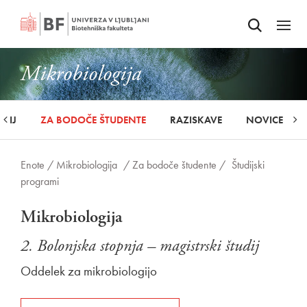
Odpri iskalnik
SKOČI NA VSEBINO
Odpri
Mikrobiologija
UDIJ
ZA BODOČE ŠTUDENTE
RAZISKAVE
NOVICE
Enote /
Mikrobiologija
/ Za bodoče študente /
Študijski
programi
Mikrobiologija
2. Bolonjska stopnja – magistrski študij
Oddelek za mikrobiologijo