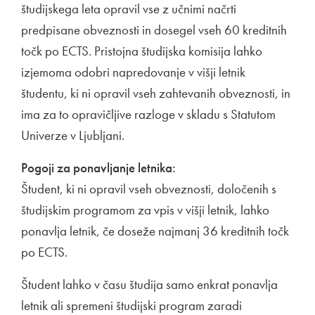
študijskega leta opravil vse z učnimi načrti
predpisane obveznosti in dosegel vseh 60 kreditnih
točk po ECTS. Pristojna študijska komisija lahko
izjemoma odobri napredovanje v višji letnik
študentu, ki ni opravil vseh zahtevanih obveznosti, in
ima za to opravičljive razloge v skladu s Statutom
Univerze v Ljubljani.
Pogoji za ponavljanje letnika:
Študent, ki ni opravil vseh obveznosti, določenih s
študijskim programom za vpis v višji letnik, lahko
ponavlja letnik, če doseže najmanj 36 kreditnih točk
po ECTS.
Študent lahko v času študija samo enkrat ponavlja
letnik ali spremeni študijski program zaradi