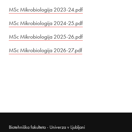
Povezava na dokument
MSc Mikrobiologija 2023-24.pdf
Odpira se v novem ok
Povezava na dokument
MSc Mikrobiologija 2024-25.pdf
Odpira se v novem ok
Povezava na dokument
MSc Mikrobiologija 2025-26.pdf
Odpira se v novem ok
Povezava na dokument
MSc Mikrobiologija 2026-27.pdf
Odpira se v novem ok
Noga strani
Biotehniška fakulteta - Univerza v Ljubljani