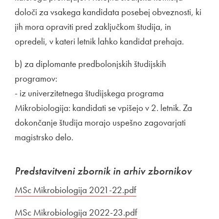
določi za vsakega kandidata posebej obveznosti, ki
jih mora opraviti pred zaključkom študija, in
opredeli, v kateri letnik lahko kandidat prehaja.
b) za diplomante predbolonjskih študijskih
programov:
- iz univerzitetnega študijskega programa
Mikrobiologija: kandidati se vpišejo v 2. letnik. Za
dokončanje študija morajo uspešno zagovarjati
magistrsko delo.
Predstavitveni zbornik in arhiv zbornikov
Povezava na dokument
MSc Mikrobiologija 2021-22.pdf
Odpira se v novem ok
Povezava na dokument
MSc Mikrobiologija 2022-23.pdf
Odpira se v novem ok