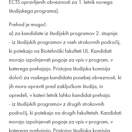
ECTS opravljenih obveznosti za 1. letnik novega
študijskega programa).
Prehod je mogoč:
a) za kandidate iz študijskih programov 2. stopnje:
- iz študijskih programov z vseh strokovnih področij,
ki potekajo na Biotehniški fakulteti UL. Kandidati
morajo izpolnjevati pogoje za vpis v program, v
katerega prehajajo. Pristojna študijska komisija
določi za vsakega kandidata posebej obveznosti, ki
jih mora opraviti pred zaključkom študija, in
opredeli, v kateri letnik lahko kandidat prehaja.
- iz študijskih programov z drugih strokovnih
področij, ki potekajo na drugih fakultetah. Kandidati
morajo izpolnjevati pogoje za vpis v program, v
katerega prehajajo. Pristojna študijska komisija