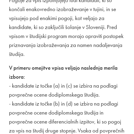
Pogoje za vpis izpolnjujejo tudi kandidati, ki so
končali enakovredno izobraževanje v tujini, in se
vpisujejo pod enakimi pogoji, kot veljajo za
kandidate, ki so zaključili šolanje v Sloveniji. Pred
vpisom v študijski program morajo opraviti postopek
priznavanja izobraževanja za namen nadaljevanja
študija.
V primeru omejitve vpisa veljajo naslednja merila
izbora:
- kandidate iz točke (a) in (c) se izbira na podlagi
povprečne ocene dodiplomskega študija.
- kandidate iz točke (b) in (d) se izbira na podlagi
povprečne ocene dodiplomskega študija in
povprečne ocene diferencialnih izpitov, ki so pogoj
za vpis na študij druge stopnje. Vsaka od povprečnih