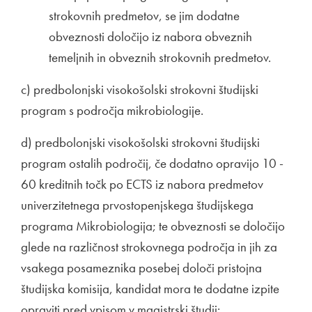
strokovnih predmetov, se jim dodatne
obveznosti določijo iz nabora obveznih
temeljnih in obveznih strokovnih predmetov.
c) predbolonjski visokošolski strokovni študijski
program s področja mikrobiologije.
d) predbolonjski visokošolski strokovni študijski
program ostalih področij, če dodatno opravijo 10 -
60 kreditnih točk po ECTS iz nabora predmetov
univerzitetnega prvostopenjskega študijskega
programa Mikrobiologija; te obveznosti se določijo
glede na različnost strokovnega področja in jih za
vsakega posameznika posebej določi pristojna
študijska komisija, kandidat mora te dodatne izpite
opraviti pred vpisom v magistrski študij: