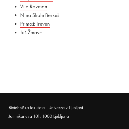
Vita Rozman
Nina Skale Berkeš
Primož Treven
Juš Žmavc
Noga strani
Biotehniška fakulteta - Univerza v Ljubljani
Jamnikarjeva 101, 1000 Ljubljana