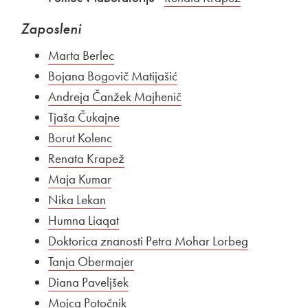
Zaposleni
Marta Berlec
Bojana Bogovič Matijašić
Andreja Čanžek Majhenič
Tjaša Čukajne
Borut Kolenc
Renata Krapež
Maja Kumar
Nika Lekan
Humna Liaqat
Doktorica znanosti Petra Mohar Lorbeg
Tanja Obermajer
Diana Paveljšek
Mojca Potočnik