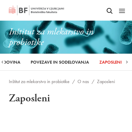
Odpri iskalnik
SKOČI NA VSEBINO
Odpri
Inštitut za mlekarstvo in
probiotike
ODOVINA
POVEZAVE IN SODELOVANJA
ZAPOSLENI
Inštitut za mlekarstvo in probiotike
/
O nas
/
Zaposleni
Zaposleni