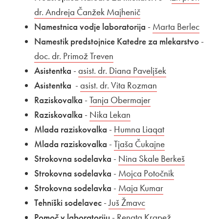
dr. Andreja Čanžek Majhenič
Odpira se v novem o
Namestnica vodje laboratorija
-
Zunanja povezava
Marta Berlec
Odpi
Namestik predstojnice Katedre za mlekarstvo
-
Zunanja povezava na
doc. dr. Primož Treven
Odpira se v novem oknu
Asistentka
-
Zunanja povezava na
asist. dr. Diana Paveljšek
Odpira se v n
Asistentka
-
Zunanja povezava na
asist. dr. Vita Rozman
Odpira se v nov
Raziskovalka
-
Zunanja povezava na
Tanja Obermajer
Odpira se v novem
Raziskovalka
-
Zunanja povezava na
Nika Lekan
Odpira se v novem oknu
Mlada raziskovalka
-
Zunanja povezava na
Humna Liaqat
Odpira se v n
Mlada raziskovalka
-
Zunanja povezava na
Tjaša Čukajne
Odpira se v n
Strokovna sodelavka
-
Zunanja povezava na
Nina Skale Berkeš
Odpira s
Strokovna sodelavka
-
Zunanja povezava na
Mojca Potočnik
Odpira se v
Strokovna sodelavka
-
Zunanja povezava na
Maja Kumar
Odpira se v n
Tehniški sodelavec
-
Zunanja povezava na
Juš Žmavc
Odpira se v novem 
Pomoč v laboratoriju
-
Zunanja povezava na
Renata Krapež
Odpira se v