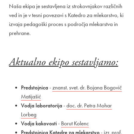
Naša ekipa je sestavljena iz strokovnjakov različnih
ved in je v tesni povezavi s Katedro za mlekarstvo, ki
izvaja pedagoški proces s področja mlekarstva in
prehrane.
Aktualno ekipo sestavljamo:
Predstojnica
-
Zunanja povezava na
z
Odpira se v novem oknu
Zunanja povezava na
nanst. svet. dr. Bojana Bogovič
Matijašić
Odpira se v novem oknu
Vodja laboratorija
-
Zunanja povezava na
doc. dr. Petra Mohar
Lorbeg
Odpira se v novem oknu
Vodja kakovosti
-
Zunanja povezava na
Borut Kolenc
Odpira se v novem 
Predstojnica Katedre za mlekarstvo
- i
Zunanja pov
zr. prof.