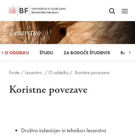
Odpri iskalnik
SKOČI NA VSEBINO
Odpri
Lesarstvo
O ODDELKU
ŠTUDIJ
ZA BODOČE ŠTUDENTE
RAZIS
Enote /
Lesarstvo
/ O oddelku /
Koristne povezave
Koristne povezave
Društvo inženirjev in tehnikov lesarstva