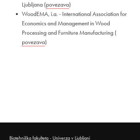
Ljubljana (
Zunanja povezava na
povezava
Odpira se v novem oknu
)
WoodEMA, i.a. - International Association for
Economics and Management in Wood
Processing and Furniture Manufacturing (
Zunanja 
povezava
Odpira se v novem oknu
)
Noga strani
Biotehniška fakulteta - Univerza v Ljubljani