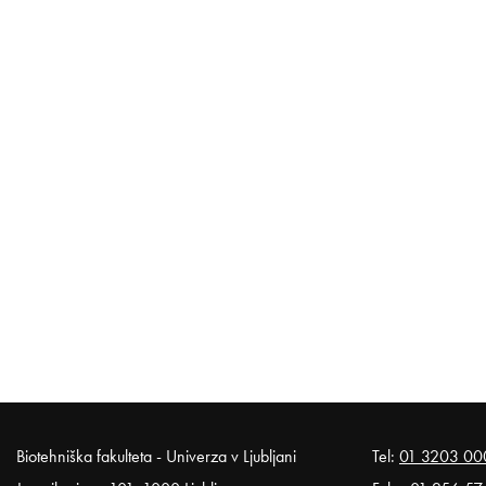
Noga strani
Biotehniška fakulteta - Univerza v Ljubljani
Tel:
01 3203 00