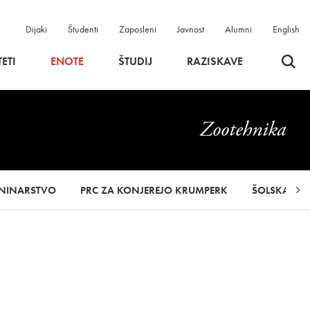
Dijaki
Študenti
Zaposleni
Javnost
Alumni
English
Odpri 
ETI
ENOTE
ŠTUDIJ
RAZISKAVE
Zootehnika
TNINARSTVO
PRC ZA KONJEREJO KRUMPERK
ŠOLSKA KLA