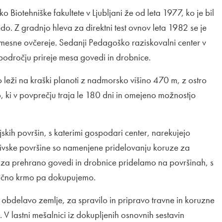
 Biotehniške fakultete v Ljubljani že od leta 1977, ko je bil
. Z gradnjo hleva za direktni test ovnov leta 1982 se je
 mesne ovčereje. Sedanji Pedagoško raziskovalni center v
odročju prireje mesa govedi in drobnice.
 leži na kraški planoti z nadmorsko višino 470 m, z ostro
 ki v povprečju traja le 180 dni in omejeno možnostjo
jskih površin, s katerimi gospodari center, narekujejo
Njivske površine so namenjene pridelovanju koruze za
 za prehrano govedi in drobnice pridelamo na površinah, s
močno krmo pa dokupujemo.
obdelavo zemlje, za spravilo in pripravo travne in koruzne
. V lastni mešalnici iz dokupljenih osnovnih sestavin