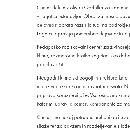
Center deluje v okviru Oddelka za zootehniko
v Logatcu ustanovljen Obrat za mesno govedo
dejavnost obrata razširila tudi na področje
Logatcu opravlja pomembne dejavnosti na p
Pedagoško raziskovalni center za živinorejo
klimo, razmeroma kratko vegetacijsko dobo,
pridelave žit.
Neugodni klimatski pogoji in struktura kmeti
intenzivno izkoriščanje travnatega sveta. 
pripravo koruzne silaže. Vso osnovno krmo
katerimi upravlja center, komponente za 
Center ima nekaj potrebne mehanizacije za 
silaže ter za odvzem in razdeljevanje silaže