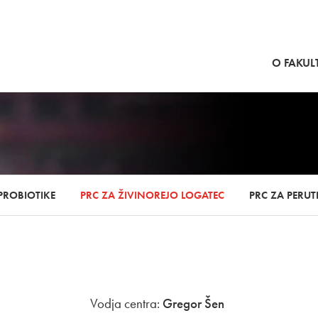
SKOČI NA VSEBINO
O FAKULT
PROBIOTIKE
PRC ZA ŽIVINOREJO LOGATEC
PRC ZA PERU
Vodja centra:
Gregor Šen