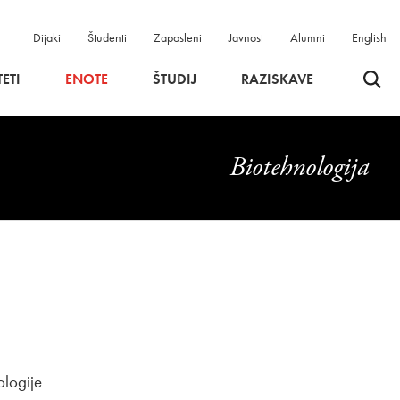
Dijaki
Študenti
Zaposleni
Javnost
Alumni
English
Odpri 
ETI
ENOTE
ŠTUDIJ
RAZISKAVE
Biotehnologija
nologije