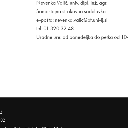
Nevenka Valič, univ. dipl. inž. agr.
Samostojna strokovna sodelavka
e-pošta: nevenka.valic@bf.uni-lj.si
tel. 01 320 32 48
Uradne ure: od ponedeljka do petka od 10-
0
 82