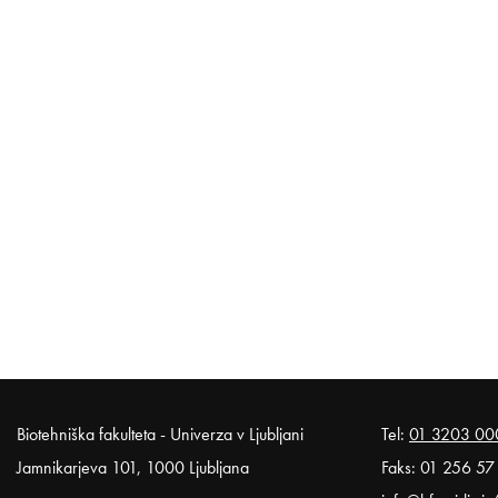
Noga strani
Biotehniška fakulteta - Univerza v Ljubljani
Tel:
01 3203 00
Jamnikarjeva 101, 1000 Ljubljana
Faks: 01 256 57