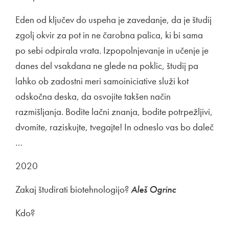
Eden od ključev do uspeha je zavedanje, da je študij
zgolj okvir za pot in ne čarobna palica, ki bi sama
po sebi odpirala vrata. Izpopolnjevanje in učenje je
danes del vsakdana ne glede na poklic, študij pa
lahko ob zadostni meri samoiniciative služi kot
odskočna deska, da osvojite takšen način
razmišljanja. Bodite lačni znanja, bodite potrpežljivi,
dvomite, raziskujte, tvegajte! In odneslo vas bo daleč
…
2020
Zakaj študirati biotehnologijo?
Aleš Ogrinc
Kdo?