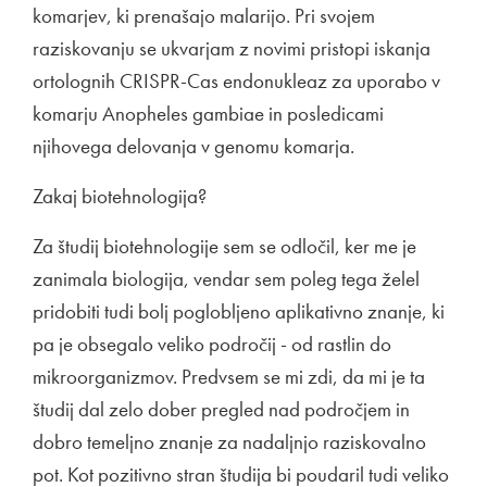
komarjev, ki prenašajo malarijo. Pri svojem
raziskovanju se ukvarjam z novimi pristopi iskanja
ortolognih CRISPR-Cas endonukleaz za uporabo v
komarju Anopheles gambiae in posledicami
njihovega delovanja v genomu komarja.
Zakaj biotehnologija?
Za študij biotehnologije sem se odločil, ker me je
zanimala biologija, vendar sem poleg tega želel
pridobiti tudi bolj poglobljeno aplikativno znanje, ki
pa je obsegalo veliko področij - od rastlin do
mikroorganizmov. Predvsem se mi zdi, da mi je ta
študij dal zelo dober pregled nad področjem in
dobro temeljno znanje za nadaljnjo raziskovalno
pot. Kot pozitivno stran študija bi poudaril tudi veliko