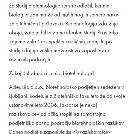
Za študij biotehnologije sem se odločil, ker me
biologija zanima že od malih nog in sem po naravi
zelo tehničen tip človeka. Biotehnologija združuje
oboje, zato je bil to zame idealen študij. Prav tako
zajema zelo širok spekter različnih znanj, ki po
študiju dajejo veliko možnosti za zaposlitev na
različnih področjih.
Zakaj delodajalci cenijo biotehnologe?
Acies Bio d.o.o., biotehnološko podjetje s sedežem v
Ljubljani, sodeluje z Biotehniško fakulteto že od svoje
ustanovitve leta 2006. Takrat se je nekaj
raziskovalcev odločilo stopiti na samostojno
podjetniško pot na področju biotehnoloških raziskav.
Danes podjetje zaposluje že 70 raziskovalcev,