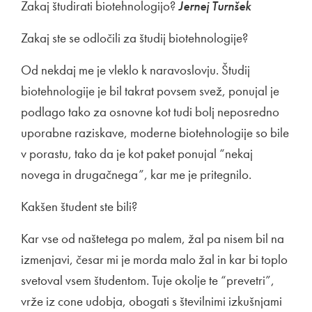
Zakaj študirati biotehnologijo?
Jernej Turnšek
Zakaj ste se odločili za študij biotehnologije?
Od nekdaj me je vleklo k naravoslovju. Študij
biotehnologije je bil takrat povsem svež, ponujal je
podlago tako za osnovne kot tudi bolj neposredno
uporabne raziskave, moderne biotehnologije so bile
v porastu, tako da je kot paket ponujal “nekaj
novega in drugačnega”, kar me je pritegnilo.
Kakšen študent ste bili?
Kar vse od naštetega po malem, žal pa nisem bil na
izmenjavi, česar mi je morda malo žal in kar bi toplo
svetoval vsem študentom. Tuje okolje te “prevetri”,
vrže iz cone udobja, obogati s številnimi izkušnjami