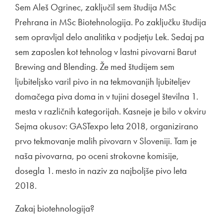
Sem Aleš Ogrinec, zaključil sem študija MSc
Prehrana in MSc Biotehnologija. Po zaključku študija
sem opravljal delo analitika v podjetju Lek. Sedaj pa
sem zaposlen kot tehnolog v lastni pivovarni Barut
Brewing and Blending. Že med študijem sem
ljubiteljsko varil pivo in na tekmovanjih ljubiteljev
domačega piva doma in v tujini dosegel številna 1.
mesta v različnih kategorijah. Kasneje je bilo v okviru
Sejma okusov: GASTexpo leta 2018, organizirano
prvo tekmovanje malih pivovarn v Sloveniji. Tam je
naša pivovarna, po oceni strokovne komisije,
dosegla 1. mesto in naziv za najboljše pivo leta
2018.
Zakaj biotehnologija?