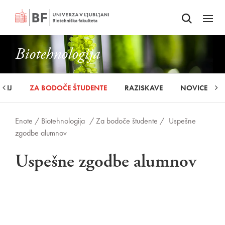
Odpri iskalnik
SKOČI NA VSEBINO
Odpri
Biotehnologija
UDIJ
ZA BODOČE ŠTUDENTE
RAZISKAVE
NOVICE
Enote /
Biotehnologija
/ Za bodoče študente /
Uspešne
zgodbe alumnov
Uspešne zgodbe alumnov