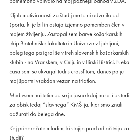
pomembno vplivalo na moj poznejši odhod v ZDA.
Kljub motiviranosti za študij me to ni odvrnilo od
športa, ki je bil in ostaja izjemno pomemben člen v
mojem življenju. Zastopal sem barve košarkarskih
ekip Biotehniške fakultete in Univerze v Ljubljani,
poleg tega pa igral še v treh slovenskih košarkarskih
klubih - na Vranskem, v Celju in v Ilirski Bistrici. Nekaj
časa sem se ukvarjal tudi s crossfitom, danes pa je
moj športni vsakdan vezan na triatlon.
Med vsem naštetim pa se je jasno kdaj našel čas tudi
za obisk tedaj “slavnega” KMŠ-ja, kjer smo znali
odžurati do belega dne.
Kaj priporočate mladim, ki stojijo pred odločitvijo za
študij?