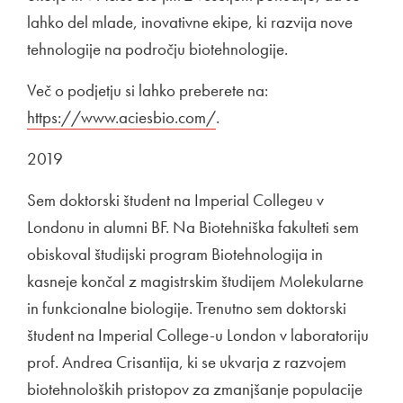
lahko del mlade, inovativne ekipe, ki razvija nove
tehnologije na področju biotehnologije.
Več o podjetju si lahko preberete na:
Zunanja povezava 
https://www.aciesbio.com/
Odpira se v novem oknu
.
2019
Sem doktorski študent na Imperial Collegeu v
Londonu in alumni BF. Na Biotehniška fakulteti sem
obiskoval študijski program Biotehnologija in
kasneje končal z magistrskim študijem Molekularne
in funkcionalne biologije. Trenutno sem doktorski
študent na Imperial College-u London v laboratoriju
prof. Andrea Crisantija, ki se ukvarja z razvojem
biotehnoloških pristopov za zmanjšanje populacije