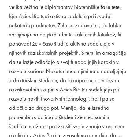
velika večina je diplomantov Biotehniške fakultete,
kjer Acies Bio tudi aktivno sodeluje pri izvedbi
nekaterih predmetov. Zelo so zadovoljni, da lahko
sprejmejo najboljše študente zaključnih letnikov, ki
ponavadi že v času študija aktivno sodelujejo v
njihovih raziskovalnih projektih. S tem jim omogočijo,
da se lažje odločajo o svojih nadaljnjih korakih v
razvoju kariere. Nekateri med njimi nato nadaljujejo
z doktorskim študijem, drugi napredujejo v okviru
raziskovalnih skupin v Acies Bio ter sodelujejo pri
razvoju novih inovativnih tehnologij, tretji pa se
odločijo za drugo pot. Menijo, da je izredno
pomembno, da imajo študenti že med samim
študijem možnost preizkusiti svoje znanje v realnem
okolju in v Acies Bio jim z veseljem ponudijo, da so