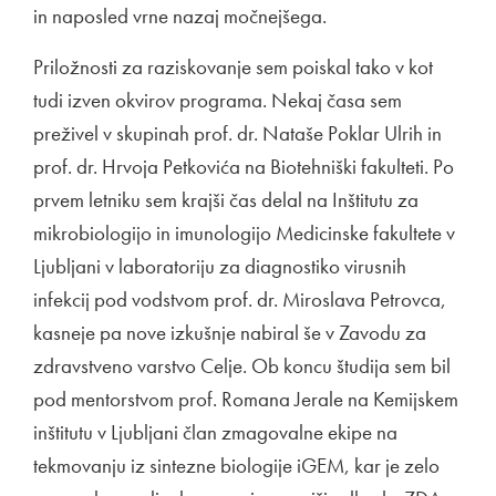
in naposled vrne nazaj močnejšega.
Priložnosti za raziskovanje sem poiskal tako v kot
tudi izven okvirov programa. Nekaj časa sem
preživel v skupinah prof. dr. Nataše Poklar Ulrih in
prof. dr. Hrvoja Petkovića na Biotehniški fakulteti. Po
prvem letniku sem krajši čas delal na Inštitutu za
mikrobiologijo in imunologijo Medicinske fakultete v
Ljubljani v laboratoriju za diagnostiko virusnih
infekcij pod vodstvom prof. dr. Miroslava Petrovca,
kasneje pa nove izkušnje nabiral še v Zavodu za
zdravstveno varstvo Celje. Ob koncu študija sem bil
pod mentorstvom prof. Romana Jerale na Kemijskem
inštitutu v Ljubljani član zmagovalne ekipe na
tekmovanju iz sintezne biologije iGEM, kar je zelo