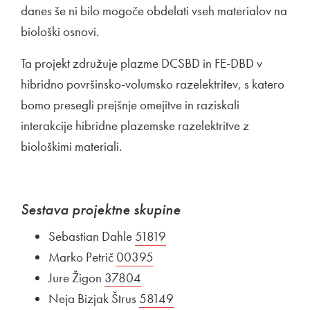
danes še ni bilo mogoče obdelati vseh materialov na
biološki osnovi.
Ta projekt združuje plazme DCSBD in FE-DBD v
hibridno površinsko-volumsko razelektritev, s katero
bomo presegli prejšnje omejitve in raziskali
interakcije hibridne plazemske razelektritve z
biološkimi materiali.
Sestava projektne skupine
Sebastian Dahle
Zunanja povezava na
51819
Odpira se v novem oknu
Marko Petrič
Zunanja povezava na
00395
Odpira se v novem oknu
Jure Žigon
Zunanja povezava na
37804
Odpira se v novem oknu
Neja Bizjak Štrus
Zunanja povezava na
58149
Odpira se v novem oknu