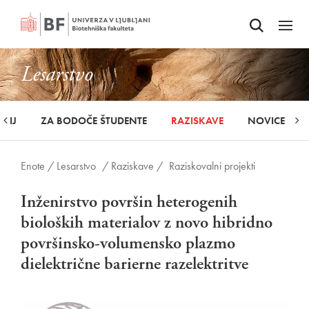
Odpri iskalnik
SKOČI NA VSEBINO
Odpri
Lesarstvo
UDIJ
ZA BODOČE ŠTUDENTE
RAZISKAVE
NOVICE
Enote /
Lesarstvo
/ Raziskave /
Raziskovalni projekti
Inženirstvo površin heterogenih
bioloških materialov z novo hibridno
površinsko-volumensko plazmo
dielektrične barierne razelektritve