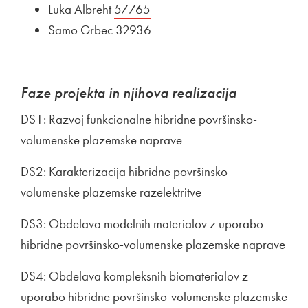
Luka Albreht
Zunanja povezava na
57765
Odpira se v novem oknu
Samo Grbec
Zunanja povezava na
32936
Odpira se v novem oknu
Faze projekta in njihova realizacija
DS1: Razvoj funkcionalne hibridne površinsko-
volumenske plazemske naprave
DS2: Karakterizacija hibridne površinsko-
volumenske plazemske razelektritve
DS3: Obdelava modelnih materialov z uporabo
hibridne površinsko-volumenske plazemske naprave
DS4: Obdelava kompleksnih biomaterialov z
uporabo hibridne površinsko-volumenske plazemske