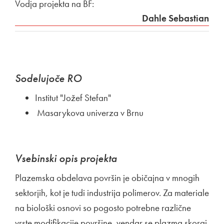
Vodja projekta na BF:
Dahle Sebastian
Sodelujoče RO
Institut "Jožef Stefan"
Masarykova univerza v Brnu
Vsebinski opis projekta
Plazemska obdelava površin je običajna v mnogih
sektorjih, kot je tudi industrija polimerov. Za materiale
na biološki osnovi so pogosto potrebne različne
vrste modifikacije površine, vendar se plazma skoraj