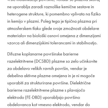
ne uporablja zaradi raznolike kemične sestave in
heterogene strukture, ki pomembno vplivata na fiziko
in kemijo v plazmi. Poleg tega je tipična plazma pri
atmosferskem tlaku glede svoje zmožnosti obdelave
materialov na biološki osnovi omejena z dimenzijami
vzorca ali dimenzijskimi tolerancami in stabilnostjo.
Difuzne koplanarne površinske barierne
razelektritvene (DCSBD) plazme so zelo učinkovite
za obdelavo velikih ravnih površin, vendar je
debelina aktivne plazme omejena in je ni mogoče
uporabiti za strukturirane površine. Dielektrične
barierne razelektritvene plazme s plavajočo
elektrodo (FE-DBD) uporabljajo površino
obdelovanca kot vmesno elektrodo, vendar do