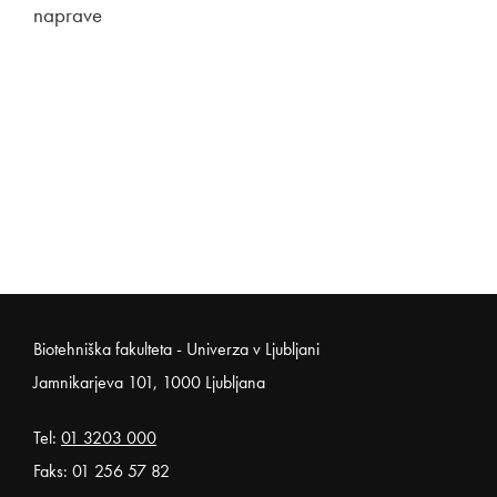
naprave
Noga strani
Biotehniška fakulteta - Univerza v Ljubljani
Jamnikarjeva 101, 1000 Ljubljana
Tel:
01 3203 000
Faks: 01 256 57 82