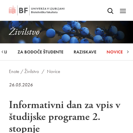
Odpri iskalnik
SKOČI NA VSEBINO
Odpri
Živilstvo
UDIJ
ZA BODOČE ŠTUDENTE
RAZISKAVE
NOVICE
Enote /
Živilstvo
/
Novice
26.05.2026
Informativni dan za vpis v
študijske programe 2.
stopnje