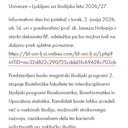
Univerze v Ljubljani za študijsko leto 2026/27.
Informativni dan bo potekal v torek, 2. junija 2026,
ob 14. uri v predavalnici prof. dr. Janeza Hribarja v
stavbi dekanata BF, udeležba pa bo možna tudi na
daljavo prek spletne povezave:
Zunanja povezava na
https://bf-uni-lj-si.webex.com/bf-uni-lj-si/j.php?
MTID=mc32d822c290725cddd5fc69628c703cb
Odpir
Predstavljeni bodo magistrski študijski programi 2.
stopnje Biotehniške fakultete ter interdisciplinarni
študijski programi Bioekonomika, Bioinformatika in
Uporabna statistika. Kandidati boste lahko izvedeli
več o vsebinah študija, možnostih strokovnega
razvoja, raziskovalnem delu ter kariernih
priložnostih po zaključku študija.