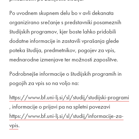
Po uvodnem skupnem delu bo v avli dekanata
organizirano srečanje s predstavniki posameznih
študijskih programov, kjer boste lahko pridobili
dodatne informacije in zastavili vprašanja glede
poteka študija, predmetnikov, pogojev za vpis,
mednarodne izmenjave ter možnosti zaposlitve.
Podrobnejše informacije o študijskih programih in
pogojih za vpis so na voljo na:
Zunanja povezava na
https://www.bf.uni-lj.si/sl/studij/studijski-programi
Odpira se v novem oknu
, informacije o prijavi pa na spletni povezavi
Zunanja po
https://www.bf.uni-lj.si/sl/studij/informacije-za-
vpis
Odpira se v novem oknu
.