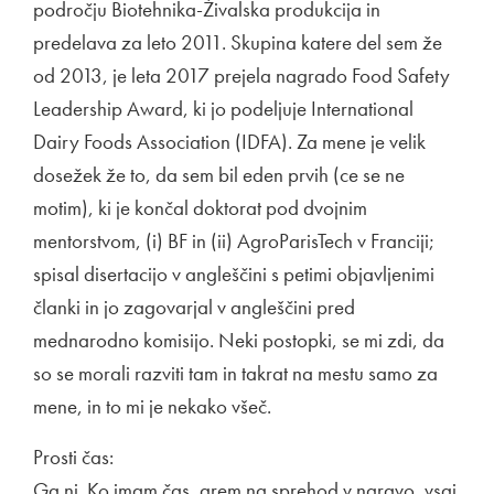
področju Biotehnika-Živalska produkcija in
predelava za leto 2011. Skupina katere del sem že
od 2013, je leta 2017 prejela nagrado Food Safety
Leadership Award, ki jo podeljuje International
Dairy Foods Association (IDFA). Za mene je velik
dosežek že to, da sem bil eden prvih (ce se ne
motim), ki je končal doktorat pod dvojnim
mentorstvom, (i) BF in (ii) AgroParisTech v Franciji;
spisal disertacijo v angleščini s petimi objavljenimi
članki in jo zagovarjal v angleščini pred
mednarodno komisijo. Neki postopki, se mi zdi, da
so se morali razviti tam in takrat na mestu samo za
mene, in to mi je nekako všeč.
Prosti čas:
Ga ni. Ko imam čas, grem na sprehod v naravo, vsaj