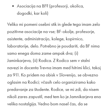
Asociacija na BF? (profesorji, okolica,
dogodki, kar koli)
Veliko mi pomeni osebni stik in glede tega imam zelo
pozitivne asociacije na vse; BF-okolje, profesorje,
asistente, administracijo, kolege, kopirnico,
laboratorije, delo. Potrebno je poudariti, da BF nima
samo enega doma zame ampak dva; (i)
Jaminkarjeva, (ii) Rodica. Z Rodico sem v stalni
navezi in docenta Trevna imam med hitrimi klici, takoj
za 911. Ko pridem na obisk v Slovenijo, se obvezno
oglasim na Rodici; včasih celo organiziramo kako
predavanje za študente. Rodice, se mi zdi, da nisem
nikoli zares zapustil, med tem ko je Jamnikarjeva ena
velika nostalgija. Vedno bom nasel čas, da se