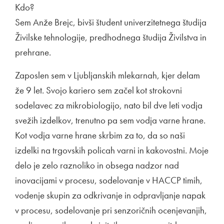
Kdo?
Sem Anže Brejc, bivši študent univerzitetnega študija
Živilske tehnologije, predhodnega študija Živilstva in
prehrane.
Zaposlen sem v Ljubljanskih mlekarnah, kjer delam
že 9 let. Svojo kariero sem začel kot strokovni
sodelavec za mikrobiologijo, nato bil dve leti vodja
svežih izdelkov, trenutno pa sem vodja varne hrane.
Kot vodja varne hrane skrbim za to, da so naši
izdelki na trgovskih policah varni in kakovostni. Moje
delo je zelo raznoliko in obsega nadzor nad
inovacijami v procesu, sodelovanje v HACCP timih,
vodenje skupin za odkrivanje in odpravljanje napak
v procesu, sodelovanje pri senzoričnih ocenjevanjih,