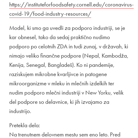
https://instituteforfoodsafety.cornell.edu/coronavirus-
covid-19/food-industry-resources/
Odpira se v novem 
Model, ki smo ga uvedli za podporo industriji, se je
kar obnesel, tako da sedaj praktično nudimo
podporo po celotnih ZDA in tudi zunaj, v državah, ki
nimajo veliko finančne podpore (Nepal, Kambodža,
Kenija, Senegal, Bangladeš). Ko ni pandemije,
raziskujem mikrobne kvarljivce in patogene
mikroorganizme v mleku in mlečnih izdelkih ter
nudim podporo mlečni industriji v New Yorku, velik
del podpore so delavnice, ki jih izvajamo za
industrijo.
Pretekla dela:
Na trenutnem delovnem mestu sem eno leto. Pred