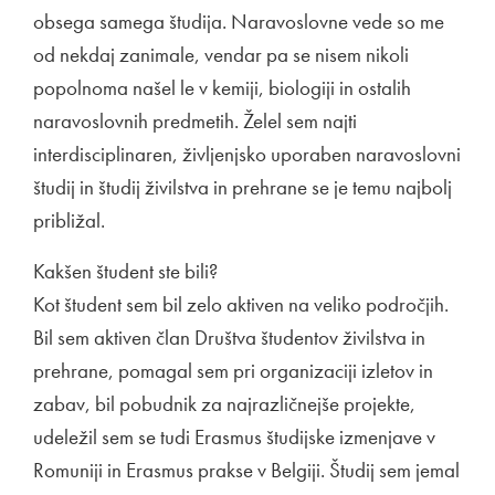
obsega samega študija. Naravoslovne vede so me
od nekdaj zanimale, vendar pa se nisem nikoli
popolnoma našel le v kemiji, biologiji in ostalih
naravoslovnih predmetih. Želel sem najti
interdisciplinaren, življenjsko uporaben naravoslovni
študij in študij živilstva in prehrane se je temu najbolj
približal.
Kakšen študent ste bili?
Kot študent sem bil zelo aktiven na veliko področjih.
Bil sem aktiven član Društva študentov živilstva in
prehrane, pomagal sem pri organizaciji izletov in
zabav, bil pobudnik za najrazličnejše projekte,
udeležil sem se tudi Erasmus študijske izmenjave v
Romuniji in Erasmus prakse v Belgiji. Študij sem jemal