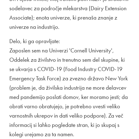
sodelavec za področje mlekarstva (Dairy Extension
Associate); enota univerze, ki prenaša znanje z
univerze na industrijo.
Delo, ki ga opravljate:
Zaposlen sem na Univerzi 'Cornell University',
Oddelek za živilstvo in trenutno sem del skupine, ki
se ukvarja s COVID-19 (Food Industry COVID-19
Emergency Task Force) za zvezno državo New York
(problem je, da živilska industrija ne more delavcev
med pandemijo poslati domov, ker moramo jesti; da
obrati varno obratujejo, je potrebno uvesti veliko
varnostnih ukrepov in dati veliko podpore). Za več
informacij si lahko pogledate stran, ki jo skupaj s
kolegi urejamo za ta namen.
Zunanja povezava na