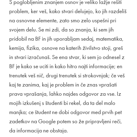
S poglobljenim znanjem osnov je veliko lažje rešiti
problem, ker veš, kako stvari delujejo, ko jih razdeliš
na osnovne elemente, zato smo zelo uspešni pri
svojem delu. Se mi zdi, da so znanja, ki sem jih
pridobil na BF in jih uporabljam sedaj, matematika,
kemija, fizika, osnove na katerih živilstvo stoji, greš
in stvari izračunaš. Se ena stvar, ki sem jo odnesel z
BF je kako se uciti in kako hitro najti informacije; en
trenutek veš nič, drugi trenutek si strokovnjak; če veš
kaj te zanima, kaj je problem in če znas vprašati
prava vprašanja, lahko najdes odgovor za vse. Iz
mojih izkušenj s študenti bi rekel, da ta del malo
manjka; ce študent ne dobi odgovor med prvih pet
zadetkov na Google potem so že pripravljeni reči,
da informacija ne obstaja.