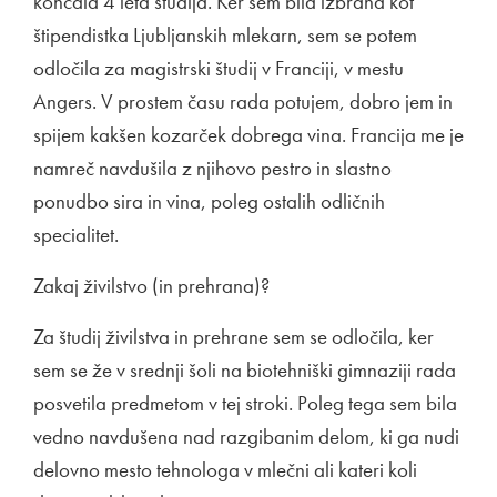
končala 4 leta študija. Ker sem bila izbrana kot
štipendistka Ljubljanskih mlekarn, sem se potem
odločila za magistrski študij v Franciji, v mestu
Angers. V prostem času rada potujem, dobro jem in
spijem kakšen kozarček dobrega vina. Francija me je
namreč navdušila z njihovo pestro in slastno
ponudbo sira in vina, poleg ostalih odličnih
specialitet.
Zakaj živilstvo (in prehrana)?
Za študij živilstva in prehrane sem se odločila, ker
sem se že v srednji šoli na biotehniški gimnaziji rada
posvetila predmetom v tej stroki. Poleg tega sem bila
vedno navdušena nad razgibanim delom, ki ga nudi
delovno mesto tehnologa v mlečni ali kateri koli