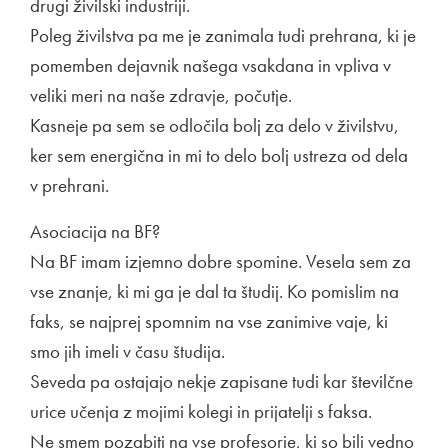
drugi živilski industriji.
Poleg živilstva pa me je zanimala tudi prehrana, ki je
pomemben dejavnik našega vsakdana in vpliva v
veliki meri na naše zdravje, počutje.
Kasneje pa sem se odločila bolj za delo v živilstvu,
ker sem energična in mi to delo bolj ustreza od dela
v prehrani.
Asociacija na BF?
Na BF imam izjemno dobre spomine. Vesela sem za
vse znanje, ki mi ga je dal ta študij. Ko pomislim na
faks, se najprej spomnim na vse zanimive vaje, ki
smo jih imeli v času študija.
Seveda pa ostajajo nekje zapisane tudi kar številčne
urice učenja z mojimi kolegi in prijatelji s faksa.
Ne smem pozabiti na vse profesorje, ki so bili vedno