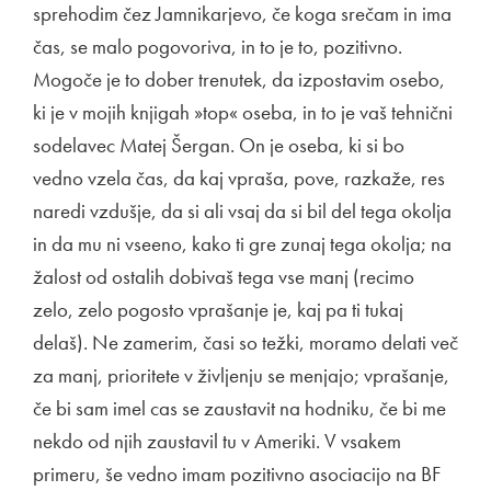
sprehodim čez Jamnikarjevo, če koga srečam in ima
čas, se malo pogovoriva, in to je to, pozitivno.
Mogoče je to dober trenutek, da izpostavim osebo,
ki je v mojih knjigah »top« oseba, in to je vaš tehnični
sodelavec Matej Šergan. On je oseba, ki si bo
vedno vzela čas, da kaj vpraša, pove, razkaže, res
naredi vzdušje, da si ali vsaj da si bil del tega okolja
in da mu ni vseeno, kako ti gre zunaj tega okolja; na
žalost od ostalih dobivaš tega vse manj (recimo
zelo, zelo pogosto vprašanje je, kaj pa ti tukaj
delaš). Ne zamerim, časi so težki, moramo delati več
za manj, prioritete v življenju se menjajo; vprašanje,
če bi sam imel cas se zaustavit na hodniku, če bi me
nekdo od njih zaustavil tu v Ameriki. V vsakem
primeru, še vedno imam pozitivno asociacijo na BF