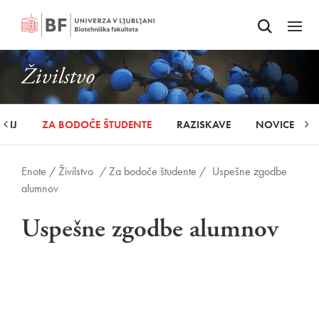
Odpri iskalnik
SKOČI NA VSEBINO
Odpri
Živilstvo
UDIJ
ZA BODOČE ŠTUDENTE
RAZISKAVE
NOVICE
Enote /
Živilstvo
/ Za bodoče študente /
Uspešne zgodbe
alumnov
Uspešne zgodbe alumnov