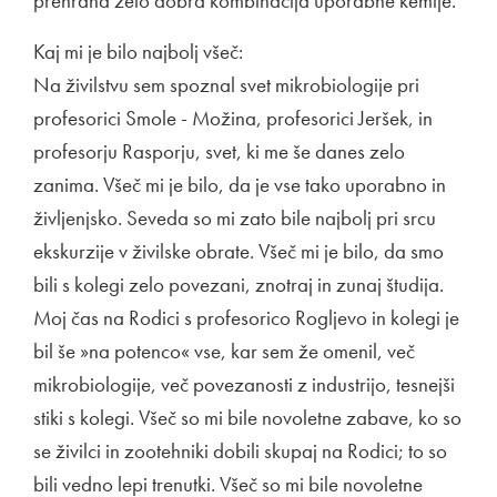
prehrana zelo dobra kombinacija uporabne kemije.
Kaj mi je bilo najbolj všeč:
Na živilstvu sem spoznal svet mikrobiologije pri
profesorici Smole - Možina, profesorici Jeršek, in
profesorju Rasporju, svet, ki me še danes zelo
zanima. Všeč mi je bilo, da je vse tako uporabno in
življenjsko. Seveda so mi zato bile najbolj pri srcu
ekskurzije v živilske obrate. Všeč mi je bilo, da smo
bili s kolegi zelo povezani, znotraj in zunaj študija.
Moj čas na Rodici s profesorico Rogljevo in kolegi je
bil še »na potenco« vse, kar sem že omenil, več
mikrobiologije, več povezanosti z industrijo, tesnejši
stiki s kolegi. Všeč so mi bile novoletne zabave, ko so
se živilci in zootehniki dobili skupaj na Rodici; to so
bili vedno lepi trenutki. Všeč so mi bile novoletne