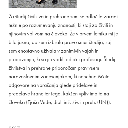
Za študij živilstva in prehrane sem se odločila zaradi
težnje po razumevanju znanosti, ki stoji za živili in
njihovim vplivom na človeka. Že v prvem letniku mi je
bilo jasno, da sem izbrala pravo smer študija, saj
sem enostavno uživala v zanimivih vajah in
predavanjih, ki so jih vodili odlični profesorji. Študij
živilstva in prehrane priporočam prav vsem
naravoslovnim zanesenjakom, ki nenehno iščete
odgovore na vprašanja glede pridelave in
predelave hrane ter tega, kakšen vpliv ima ta na
človeka (Tjaša Vede, dipl. inž. živ. in preh. (UN)).