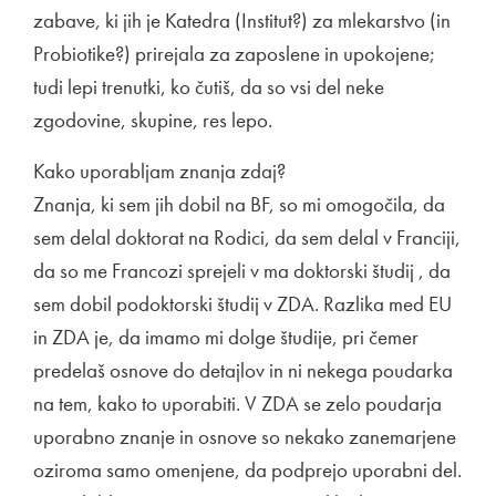
zabave, ki jih je Katedra (Institut?) za mlekarstvo (in
Probiotike?) prirejala za zaposlene in upokojene;
tudi lepi trenutki, ko čutiš, da so vsi del neke
zgodovine, skupine, res lepo.
Kako uporabljam znanja zdaj?
Znanja, ki sem jih dobil na BF, so mi omogočila, da
sem delal doktorat na Rodici, da sem delal v Franciji,
da so me Francozi sprejeli v ma doktorski študij , da
sem dobil podoktorski študij v ZDA. Razlika med EU
in ZDA je, da imamo mi dolge študije, pri čemer
predelaš osnove do detajlov in ni nekega poudarka
na tem, kako to uporabiti. V ZDA se zelo poudarja
uporabno znanje in osnove so nekako zanemarjene
oziroma samo omenjene, da podprejo uporabni del.