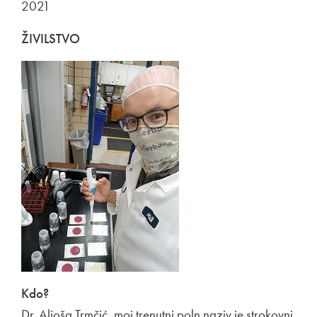
2021
ŽIVILSTVO
Kdo?
Dr. Aljoša Trmčić, moj trenutni poln naziv je strokovni