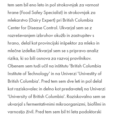
tem sem bil eno leto in pol strokovnjak za varnost
hrane (Food Safey Specialist) in strokovnjak za
mlekarstvo (Dairy Expert) pri British Columbia
Center for Disease Control. Ukvarjal sem se z
razreševanjem izbruhov okužb in zastrupitev s
hrano, delal kot provincijski inšpektor za mleko in
mlečne izdelke.Ukvarjal sem se s pripravo analiz
rizika, ki so bili osnova za razvoj pravilnikov.
Obenem sem tudi učil na inštitutu 'British Columbia
Institute of Technology' in na Univerzi 'Univestity of
British Columbia'. Pred tem sem dve leti in pol delal
kot raziskovalec in delno kot predavatelj na Univerzi
'University of British Columbia'. Raziskovalno sem se
ukvarjal s fermentativnimi mikroorganizmi, biofilmi in
varnostjo živil. Pred tem sem bil tri leta podoktorski