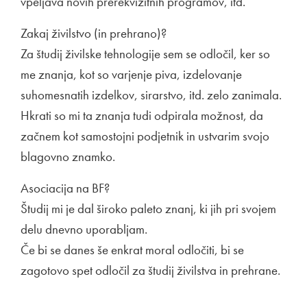
vpeljava novih prerekvizitnih programov, itd.
Zakaj živilstvo (in prehrano)?
Za študij živilske tehnologije sem se odločil, ker so
me znanja, kot so varjenje piva, izdelovanje
suhomesnatih izdelkov, sirarstvo, itd. zelo zanimala.
Hkrati so mi ta znanja tudi odpirala možnost, da
začnem kot samostojni podjetnik in ustvarim svojo
blagovno znamko.
Asociacija na BF?
Študij mi je dal široko paleto znanj, ki jih pri svojem
delu dnevno uporabljam.
Če bi se danes še enkrat moral odločiti, bi se
zagotovo spet odločil za študij živilstva in prehrane.