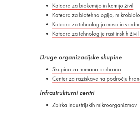
Katedra za biokemijo in kemijo živil
Katedra za biotehnologijo, mikrobiologi
Katedra za tehnologijo mesa in vrednot
Katedra za tehnologije rastlinskih živil
Druge organizacijske skupine
Skupina za humano prehrano
Center za raziskave na področju hran
Infrastrukturni centri
Z
Zunanja povezava na
birka industrijskih mikroorganizmov
O