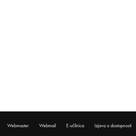
Webmaster
Webmail
E-učilnica
Izjava o dostopnosti