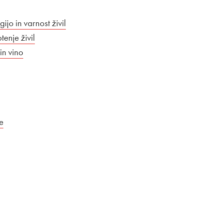
jo in varnost živil
enje živil
 in vino
e
dpira se v novem oknu