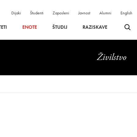
Dijaki
Študenti
Zaposleni
Javnost
Alumni
English
Odpri 
ETI
ENOTE
ŠTUDIJ
RAZISKAVE
Živilstvo