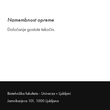
Namembnost opreme
Določanje gostote tekočin.
Noga strani
Biotehniška fakulteta - Univerza v Ljubljani
Jamnikarjeva 101, 1000 Ljubljana