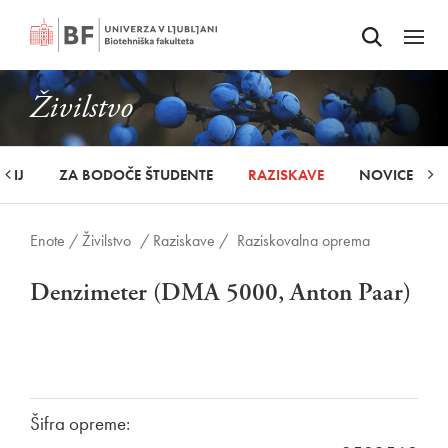
Odpri iskalnik
SKOČI NA VSEBINO
Odpri
Živilstvo
UDIJ
ZA BODOČE ŠTUDENTE
RAZISKAVE
NOVICE
Enote /
Živilstvo
/ Raziskave /
Raziskovalna oprema
Denzimeter (DMA 5000, Anton Paar)
Šifra opreme: