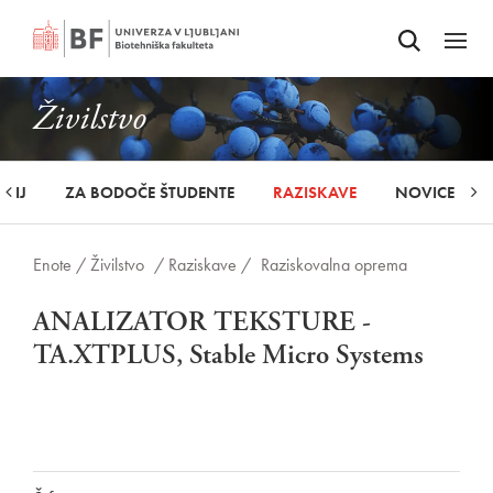
Odpri iskalnik
SKOČI NA VSEBINO
Odpri
Živilstvo
UDIJ
ZA BODOČE ŠTUDENTE
RAZISKAVE
NOVICE
Enote /
Živilstvo
/ Raziskave /
Raziskovalna oprema
ANALIZATOR TEKSTURE -
TA.XTPLUS, Stable Micro Systems