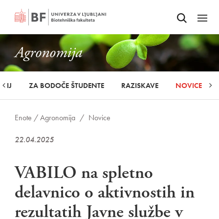
Odpri iskalnik
SKOČI NA VSEBINO
Odpri
Agronomija
UDIJ
ZA BODOČE ŠTUDENTE
RAZISKAVE
NOVICE
Enote /
Agronomija
/
Novice
22.04.2025
VABILO na spletno
delavnico o aktivnostih in
rezultatih Javne službe v