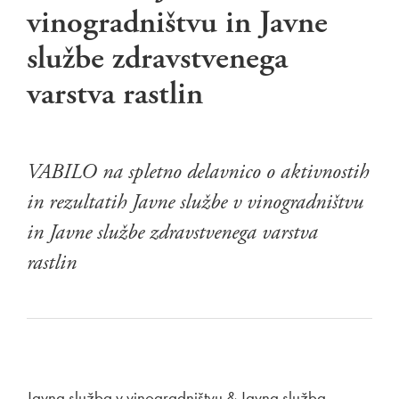
vinogradništvu in Javne
službe zdravstvenega
varstva rastlin
VABILO na spletno delavnico o aktivnostih
in rezultatih Javne službe v vinogradništvu
in Javne službe zdravstvenega varstva
rastlin
Povezava na dokument
Javna služba v vinogradništvu & Javna služba