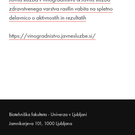
zdravstvenega varstva rastlin vabita na spletno
delavnico o aktivnostih in rezultatih
Odpira se v novem o
Zunanja povezava na
https://vinogradnistvo.javnesluzbe.si/
Odpira se v nove
Noga strani
Biotehniška fakulteta - Univerza v Ljubljani
Jamnikarjeva 101, 1000 Ljubljana