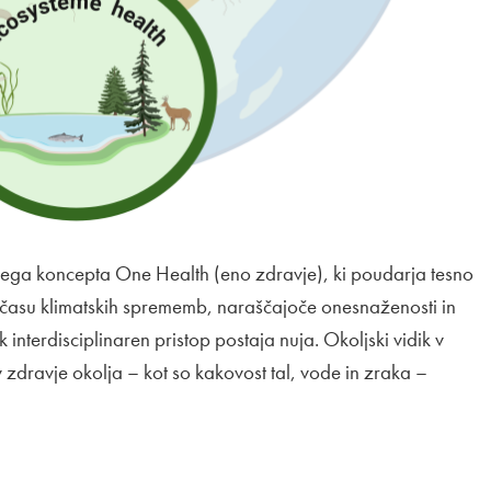
nega koncepta One Health (eno zdravje), ki poudarja tesno
 V času klimatskih sprememb, naraščajoče onesnaženosti in
nterdisciplinaren pristop postaja nuja. Okoljski vidik v
 zdravje okolja – kot so kakovost tal, vode in zraka –