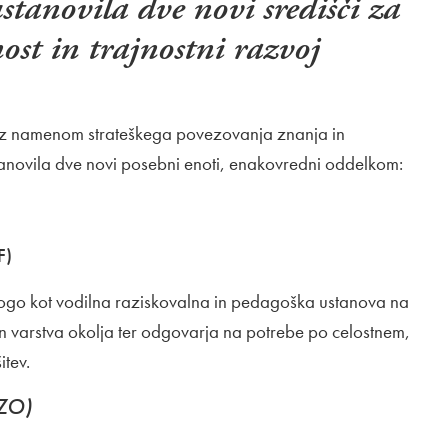
stanovila dve novi središči za
ost in trajnostni razvoj
 je z namenom strateškega povezovanja znanja in
tanovila dve novi posebni enoti, enakovredni oddelkom:
F)
 vlogo kot vodilna raziskovalna in pedagoška ustanova na
n varstva okolja ter odgovarja na potrebe po celostnem,
itev.
EZO)