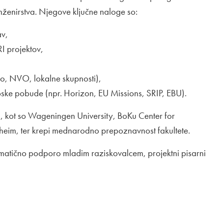
nženirstva. Njegove ključne naloge so:
av,
I projektov,
o, NVO, lokalne skupnosti),
opske pobude (npr. Horizon, EU Missions, SRIP, EBU).
ij, kot so Wageningen University, BoKu Center for
heim, ter krepi mednarodno prepoznavnost fakultete.
tematično podporo mladim raziskovalcem, projektni pisarni