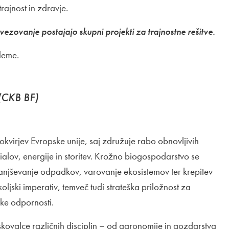
rajnost in zdravje.
ovezovanje postajajo skupni projekti za trajnostne rešitve.
leme.
(CKB BF)
okvirjev Evropske unije, saj združuje rabo obnovljivih
ialov, energije in storitev. Krožno biogospodarstvo se
anjševanje odpadkov, varovanje ekosistemov ter krepitev
oljski imperativ, temveč tudi strateška priložnost za
ske odpornosti.
kovalce različnih disciplin – od agronomije in gozdarstva