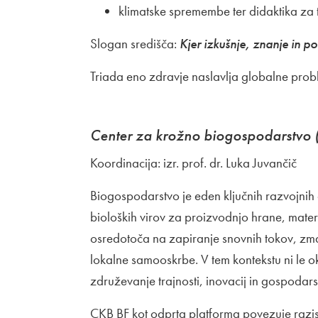
klimatske spremembe ter didaktika za t
Slogan središča:
Kjer izkušnje, znanje in p
Triada eno zdravje naslavlja globalne prob
Center za krožno biogospodarstvo 
Koordinacija: izr. prof. dr. Luka Juvančič
Biogospodarstvo je eden ključnih razvojnih 
bioloških virov za proizvodnjo hrane, mater
osredotoča na zapiranje snovnih tokov, zm
lokalne samooskrbe. V tem kontekstu ni le ok
združevanje trajnosti, inovacij in gospodar
CKB BF kot odprta platforma povezuje razis