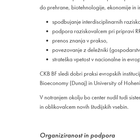
do prehrane, biotehnologije, ekonomije in i
spodbujanje interdisciplinarnih razisk
podpora raziskovalcem pri pripravi RR
prenos znanja v prakso,
povezovanje z deležniki (gospodarstv
strateška vpetost v nacionalne in evr
CKB BF sledi dobri praksi evropskih instituc
Bioeconomy (Dunaj) in University of Hohen
V notranjem okolju bo center nudil tudi sis
in oblikovalcem novih študijskih vsebin.
Organiziranost in podpora