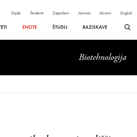
Dijaki
Študenti
Zaposleni
Javnost
Alumni
English
Odpri 
ETI
ENOTE
ŠTUDIJ
RAZISKAVE
Biotehnologija