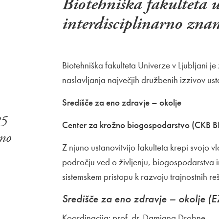
Biotehniška fakulteta u
interdisciplinarno znan
Biotehniška fakulteta Univerze v Ljubljani
naslavljanja največjih družbenih izzivov us
Središče za eno zdravje – okolje
25
Center za krožno biogospodarstvo (CKB B
eno
Z njuno ustanovitvijo fakulteta krepi svojo
področju ved o življenju, biogospodarstva i
sistemskem pristopu k razvoju trajnostnih reš
Središče za eno zdravje – okolje (
Koordinacija: prof. dr. Damjana Drobne