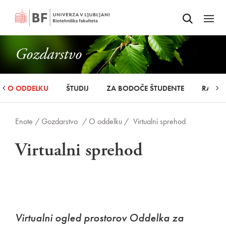
Odpri iskalnik
SKOČI NA VSEBINO
Odpri
Gozdarstvo
O ODDELKU
ŠTUDIJ
ZA BODOČE ŠTUDENTE
RAZIS
Enote /
Gozdarstvo
/ O oddelku /
Virtualni sprehod
Virtualni sprehod
Virtualni ogled prostorov Oddelka za