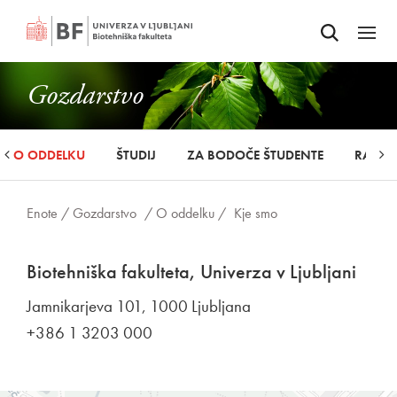
Odpri iskalnik
SKOČI NA VSEBINO
Odpri
Gozdarstvo
O ODDELKU
ŠTUDIJ
ZA BODOČE ŠTUDENTE
RAZIS
Enote /
Gozdarstvo
/ O oddelku /
Kje smo
Biotehniška fakulteta, Univerza v Ljubljani
Jamnikarjeva 101, 1000 Ljubljana
+386 1 3203 000