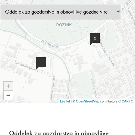
2
+
−
Leaflet
| ©
OpenStreetMap
contributors ©
CARTO
Oddelek za gozdarstvo in obnovljive