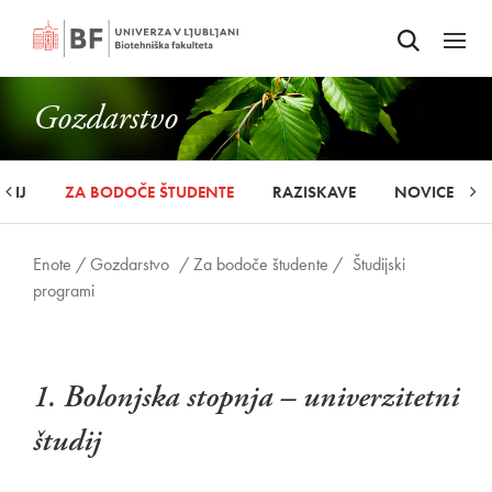
Odpri iskalnik
SKOČI NA VSEBINO
Odpri
Gozdarstvo
UDIJ
ZA BODOČE ŠTUDENTE
RAZISKAVE
NOVICE
Enote /
Gozdarstvo
/ Za bodoče študente /
Študijski
programi
1. Bolonjska stopnja – univerzitetni
študij