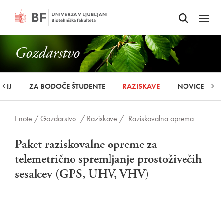
Odpri iskalnik
SKOČI NA VSEBINO
Odpri
Gozdarstvo
UDIJ
ZA BODOČE ŠTUDENTE
RAZISKAVE
NOVICE
Enote /
Gozdarstvo
/ Raziskave /
Raziskovalna oprema
Paket raziskovalne opreme za
telemetrično spremljanje prostoživečih
sesalcev (GPS, UHV, VHV)