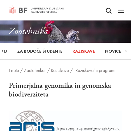
Odpri iskalnik
SKOČI NA VSEBINO
Odpri
Zootehnika
UDIJ
ZA BODOČE ŠTUDENTE
RAZISKAVE
NOVICE
Enote /
Zootehnika
/ Raziskave /
Raziskovalni programi
Primerjalna genomika in genomska
biodiverziteta