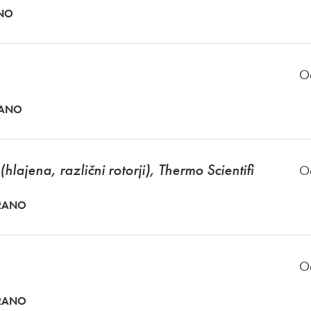
ANO
O
RANO
lajena, različni rotorji), Thermo Scientifi
O
HRANO
O
HRANO