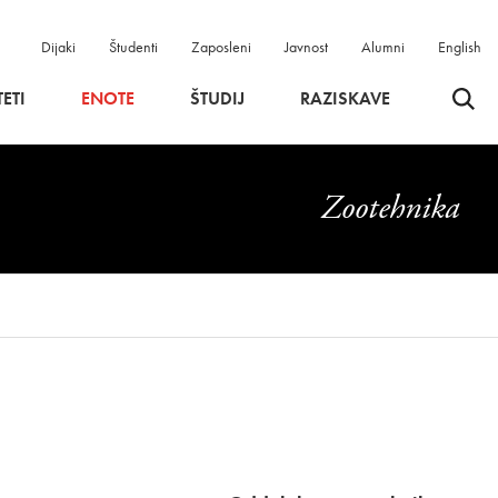
Dijaki
Študenti
Zaposleni
Javnost
Alumni
English
Odpri 
ETI
ENOTE
ŠTUDIJ
RAZISKAVE
Zootehnika