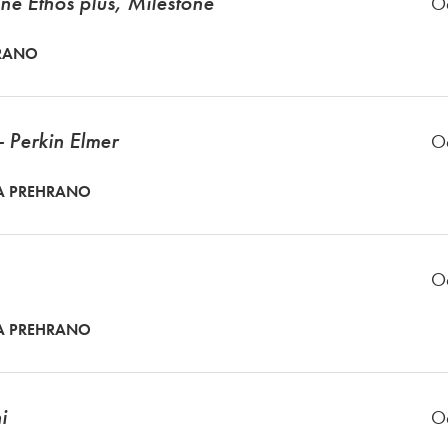
ne Ethos plus, Milestone
O
HRANO
- Perkin Elmer
O
A PREHRANO
O
A PREHRANO
i
O