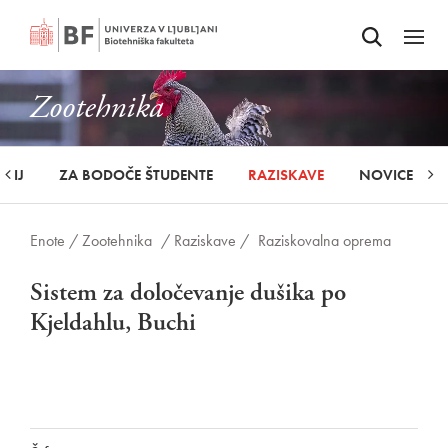
Odpri iskalnik
SKOČI NA VSEBINO
Odpri
Zootehnika
UDIJ
ZA BODOČE ŠTUDENTE
RAZISKAVE
NOVICE
Enote /
Zootehnika
/ Raziskave /
Raziskovalna oprema
Sistem za določevanje dušika po
Kjeldahlu, Buchi